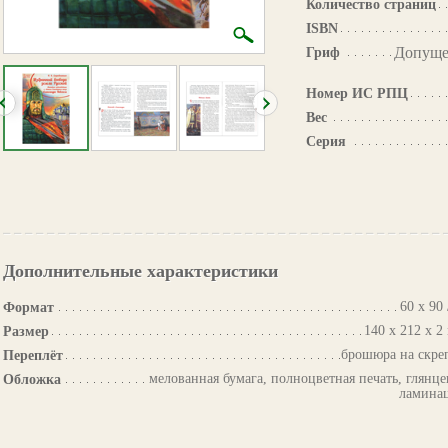
Количество страниц
ISBN
Допуще
Гриф
Номер ИС РПЦ
Вес
Серия
Дополнительные характеристики
60 х 90 
Формат
140 х 212 х 2
Размер
брошюра на скре
Переплёт
мелованная бумага, полноцветная печать, глянце
Обложка
ламина