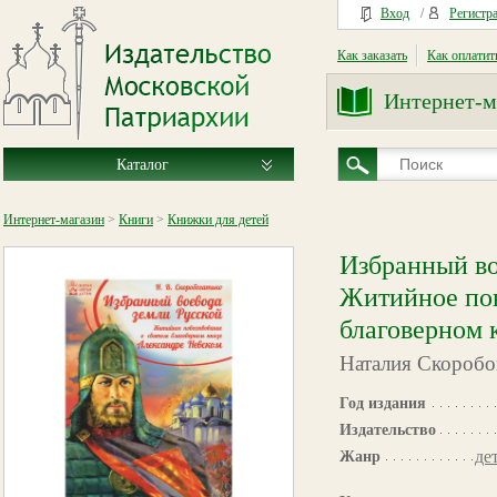
Вход
/
Регистр
Как заказать
Как оплатит
Интернет-м
Каталог
Интернет-магазин
>
Книги
>
Книжки для детей
Избранный во
Житийное пов
благоверном 
Наталия Скоробо
Год издания
Издательство
де
Жанр