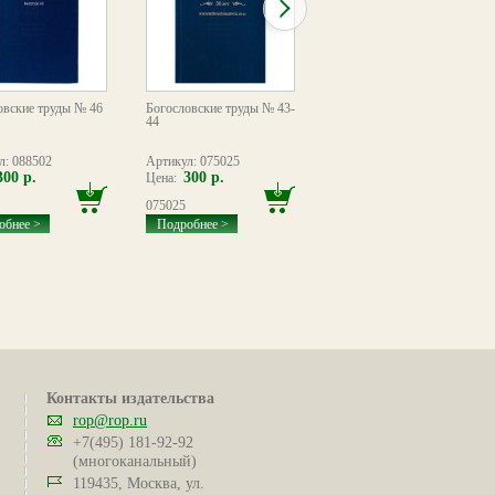
овские труды № 46
Богословские труды № 43-
Богословские труды № 42
44
л: 088502
Артикул: 075025
Артикул: 064650
300 р.
300 р.
300 р.
Цена:
Цена:
075025
064650
обнее >
Подробнее >
Подробнее >
Контакты издательства
rop@rop.ru
+7(495) 181-92-92
(многоканальный)
119435, Москва, ул.