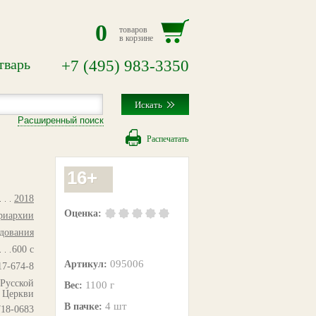
0
товаров
в корзине
тварь
+7
(495)
983-3350
Расширенный поиск
Распечатать
16+
2018
Оценка:
триархии
едования
600 с
095006
Артикул:
17-674-8
 Русской
1100 г
Вес:
 Церкви
4 шт
В пачке:
718-0683