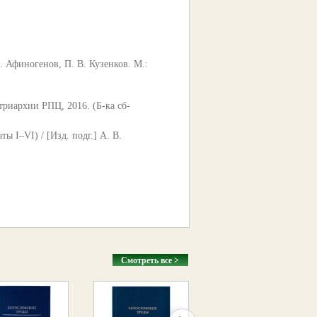
. Афиногенов, П. В. Кузенков. М.:
триархии РПЦ, 2016. (Б-ка сб-
 I–VI) / [Изд. подг.] А. В.
Смотреть все >