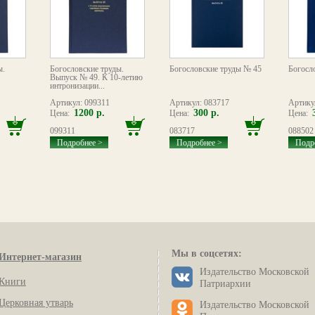
ы.
Богословские труды.
Богословские труды № 45
Богосл
Выпуск № 49. К 10-летию
интронизации...
Артикул: 099311
Артикул: 083717
Артику
1200 р.
300 р.
Цена:
Цена:
Цена:
099311
083717
088502
Подробнее >
Подробнее >
Подр
Мы в соцсетях:
Интернет-магазин
Издательство Московской
Книги
Патриархии
Церковная утварь
Издательство Московской