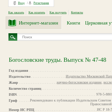
Вход
/
Регистрация
Как заказать
Как оплатить
Как получить
Контакты
Интернет-магазин
Книги
Церковная у
Богословские труды. Выпуск № 47-48
Год издания
Издательство Московской Па
Издательство
научно-богословское издание
,
иссл
Жанр
Количество страниц
978-5-880
ISBN
Рекомендовано к публикации Издательским Советом
Гриф
Православной
ИС Р 18-
Номер ИС РПЦ