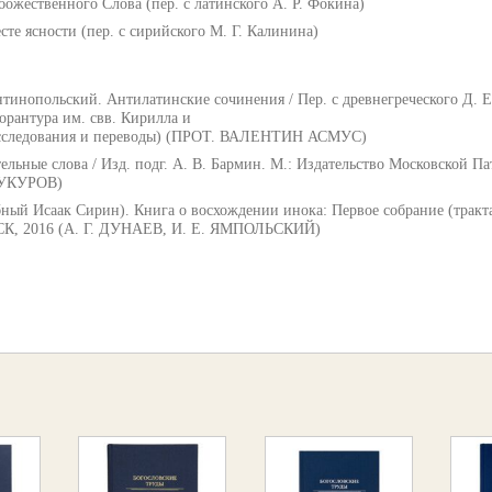
ственного Слова (пер. с латинского А. Р. Фокина)
е ясности (пер. с сирийского М. Г. Калинина)
тинопольский. Антилатинские сочинения / Пер. с древнегреческого Д. Е
орантура им. свв. Кирилла и
 исследования и переводы) (ПРОТ. ВАЛЕНТИН АСМУС)
ьные слова / Изд. подг. А. В. Бармин. М.: Издательство Московской Па
 ШУКУРОВ)
й Исаак Сирин). Книга о восхождении инока: Первое собрание (трактаты
ЯСК, 2016 (А. Г. ДУНАЕВ, И. Е. ЯМПОЛЬСКИЙ)