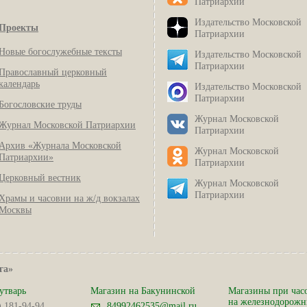
Патриархии
Издательство Московской
Проекты
Патриархии
Новые богослужебные тексты
Издательство Московской
Патриархии
Православный церковный
календарь
Издательство Московской
Патриархии
Богословские труды
Журнал Московской
Журнал Московской Патриархии
Патриархии
Архив «Журнала Московской
Журнал Московской
Патриархии»
Патриархии
Церковный вестник
Журнал Московской
Патриархии
Храмы и часовни на ж/д вокзалах
Москвы
га»
утварь
Магазин на Бакунинской
Магазины при час
на железнодорож
) 181-94-94
84992462535@mail.ru