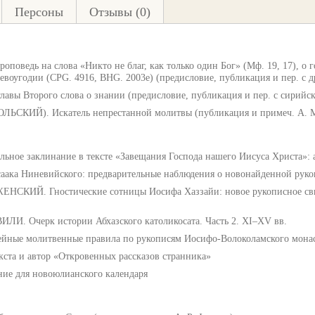
Персоны
Отзывы (0)
ведь на слова «Никто не благ, как только один Бог» (Мф. 19, 17), о 
воугодии (CPG. 4916, BHG. 2003e) (предисловие, публикация и пер. с д
ы Второго слова о знании (предисловие, публикация и пер. с сирийск
ИЙ). Искатель непрестанной молитвы (публикация и примеч. А. М
ое заклинание в тексте «Завещания Господа нашего Иисуса Христа»: а
ака Ниневийского: предварительные наблюдения о новонайденной рукопис
СКИЙ. Гностические сотницы Иосифа Хаззайи: новое рукописное свид
. Очерк истории Абхазского католикосата. Часть 2. XI–XV вв.
ые молитвенные правила по рукописям Иосифо-Волоколамского мона
та и автор «Откровенных рассказов странника»
е для новоюлианского календаря