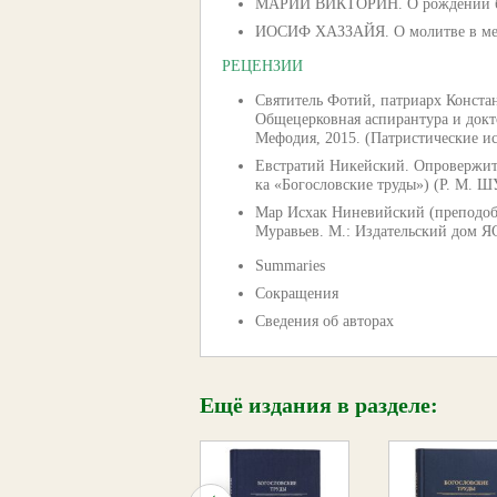
МАРИЙ ВИКТОРИН. О рождении боже
ИОСИФ ХАЗЗАЙЯ. О молитве в мест
РЕЦЕНЗИИ
Святитель Фотий, патриарх Констан
Общецерковная аспирантура и докт
Мефодия, 2015. (Патристические
Евстратий Никейский. Опровержител
ка «Богословские труды») (Р. М.
Мар Исхак Ниневийский (преподобны
Муравьев. М.: Издательский дом 
Summaries
Сокращения
Сведения об авторах
Ещё издания в разделе: