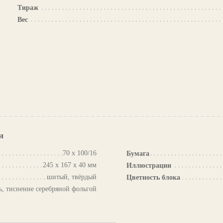
Тираж
Вес
и
70 х 100/16
Бумага
245 х 167 х 40 мм
Иллюстрации
шитый, твёрдый
Цветность блока
ь, тиснение серебряной фольгой