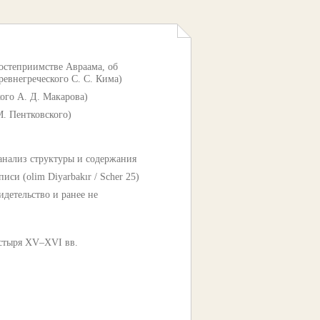
гостеприимстве Авраама, об
ревнегреческого С. С. Кима)
ого А. Д. Макарова)
. Пентковского)
нализ структуры и содержания
и (olim Diyarbakır / Scher 25)
етельство и ранее не
стыря XV–XVI вв.