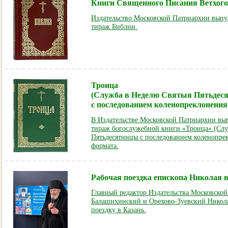
Книги Священного Писания Ветхого 
Издательство Московской Патриархии вып
тираж Библии.
Троица
(Служба в Неделю Святыя Пятьдес
с последованием коленопреклонения
В Издательстве Московской Патриархии в
тираж богослужебной книги «Троица» (Слу
Пятьдесятницы с последованием коленопре
формата.
Рабочая поездка епископа Николая 
Главный редактор Издательства Московско
Балашихинский и Орехово-Зуевский Никол
поездку в Казань.