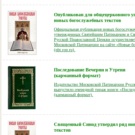
Опубликован для общецерковного у
новых богослужебных текстов
Официальная публикация новых богослужеб
утвержденных Святейшим Патриархом и 
Русской Православной Церкви осуществляе
Московской Патриархии на сайте «Новые б
(nbt.rop.ru).
Последование Вечерни и Утрени
(карманный формат)
Издательство Московской Патриархии Русс
выпустило очередной тираж книги «Послед
(карманный формат).
Священный Синод утвердил ряд но
текстов