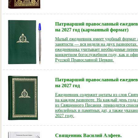
Патриарший православный ежедне
на 2027 год (карманный формат)
Малый ежедневник имеет удобный формат 
занятости — вся неделя на двух разворотах
ежедневника учитывает необходимые перен
конкретном богослужебном году, как и оф
Русской Православной Церкви.
Патриарший православный ежеднев
на 2027 год
Ежедневник содержит цитаты из слов Свят
на каждом развороте. На каждый день года
из Священного Писания, приводится списо
юбилейных и памятных дат, а также указани
2027 году.
Священник Василий Алфеев.