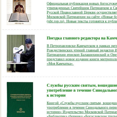
Официальная публикация новых богослужеб
утвержденных Святейшим Патриархом и 
Русской Православной Церкви осуществляе
Московской Патриархии на сайте «Новые б
(nbt.rop.ru). Новые тексты готовятся к публ
Поездка главного редактора на Кам
В Петропавловске-Камчатском в рамках рег
Рождественских чтений главный редактор И
Патриархии епископ Балашихинский и Оре
представил новое издание книги митропол
«Моя Камчатка»
.
Службы русским святым, вошедшие
употребление в течение Синодально
к истории
Книгой «Службы русским святым, вошедши
употребление в течение Синодального пери
истории» Издательство Московской Патриа
«Библиотека сборника «Богословские труд