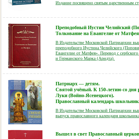
Издание посвящено святым царственным ст
Преподобный Иустин Челийский (По
Толкование на Евангелие от Матфея
В Издательстве Московской Патриархии выш
преподобного Иустина Челийского (Попови
Евангелие от Матфея». Перевод с сербског
и Германского Марка (Арндта).
Патриарх — детям.
Святой учёный. К 150-летию со дня
Луки (Войно-Ясенецкого).
Православный календарь школьника
В Издательстве Московской Патриархии выш
выпуск православного календаря школьника
Вышел в свет Православный церко