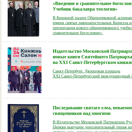
«Введение в сравнительное богослов
Учебник бакалавра теологии»
В Книжной палате Общецерковной аспиран
имени святых равноапостольных Кирилла и
презентация нового общецерковного учебно
сравнительное богословие».
Издательство Московской Патриарх
новые книги Святейшего Патриарх
на XXI Санкт-Петербургском книжн
Санкт-Петербург. Дворцовая площадь
XXI Санкт-Петербургский международный 
Последование святаго елеа, певаемое
священников над многими
В Издательстве Московской Патриархии Ру
Церкви выпущен дополнительный тираж кн