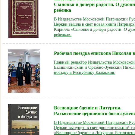
Сыновья и дочери радости. О духов
ребенка
В Издательстве Московской Патриархии Ру
Церкви вышла в свет новая книга Патриарх
Кирилла «Сыновья и дочери радости. О ду
ребенка».
Рабочая поездка епископа Николая
Главный редактор Издательства Московско
Балашихинский и Орехово-Зуевский Никол
поездку в Республику Калмыкия.
Всенощное бдение и Литургия.
Разъяснение церковного богослужен
В Издательстве Московской Патриархии Ру
Церкви выпущен в свет дополнительный т
«Всенощное бдение и Литургия. Разъяснен