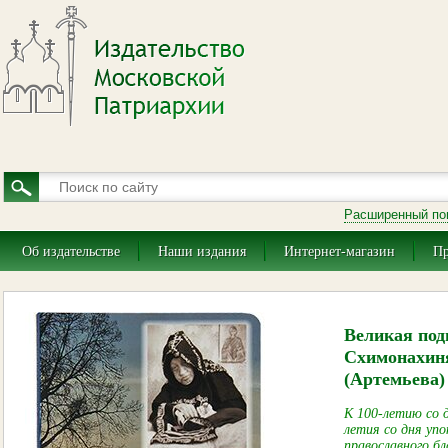
Расширенный по
Об издательстве
Наши издания
Интернет-магазин
Пр
Великая под
Схимонахин
(Артемьева)
К 100-летию со 
летия со дня уп
православного б