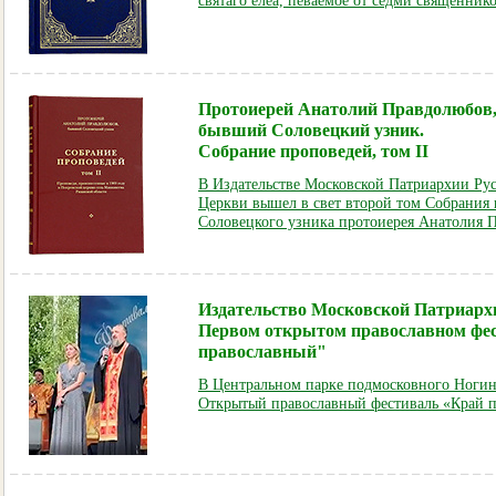
святаго елеа, певаемое от седми священник
Протоиерей Анатолий Правдолюбов
бывший Соловецкий узник.
Собрание проповедей,
том II
В Издательстве Московской Патриархии Ру
Церкви вышел в свет второй том Собрания
Соловецкого узника протоиерея Анатолия 
Издательство Московской Патриархи
Первом открытом православном фе
православный"
В Центральном парке подмосковного Ноги
Открытый православный фестиваль «Край 