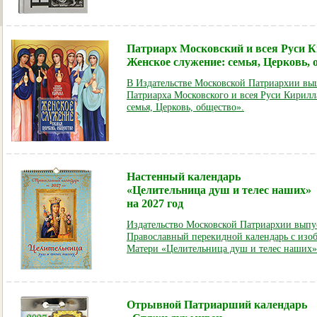
Патриарх Московский и всея Руси К
Женское служение: семья, Церковь, 
В Издательстве Московской Патриархии выш
Патриарха Московского и всея Руси Кирилл
семья, Церковь, общество».
Настенный календарь
«Целительница душ и телес наших»
на 2027 год
Издательство Московской Патриархии выпу
Православный перекидной календарь с из
Матери «Целительница душ и телес наших»
Отрывной Патриарший календарь