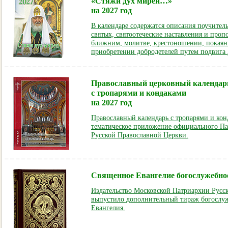
«Стяжи дух мирен…»
на 2027 год
В календаре содержатся описания поучите
святых, святоотеческие наставления и проп
ближним, молитве, крестоношении, покаяни
приобретении добродетелей путем подвига
Православный церковный календар
с тропарями и кондаками
на 2027 год
Православный календарь с тропарями и ко
тематическое приложение официального Па
Русской Православной Церкви.
Священное Евангелие богослужебное
Издательство Московской Патриархии Русс
выпустило дополнительный тираж богослу
Евангелия.