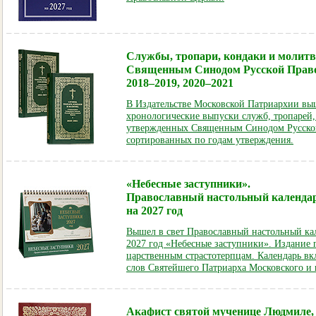
Службы, тропари, кондаки и молит
Священным Синодом Русской Прав
2018–2019, 2020–2021
В Издательстве Московской Патриархии в
хронологические выпуски служб, тропарей,
утвержденных Священным Синодом Русско
сортированных по годам утверждения.
«Небесные заступники».
Православный настольный календар
на 2027 год
Вышел в свет Православный настольный ка
2027 год «Небесные заступники». Издание
царственным страстотерпцам. Календарь вкл
слов Святейшего Патриарха Московского и 
Акафист святой мученице Людмиле,