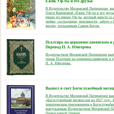
Ёжик Уф-ты и его друзья
В Издательстве Московской Патриархии выш
Ольги Каримовой «Ёжик Уф-ты и его друзья
ёжике по имени Уф-ты, который вместе со 
любви, состраданию, вежливости, заботе о
жизни, посылаемым Самим Богом.
Псалтирь на церковнославянском и 
Перевод П. А. Юнгерова
Издательством Московской Патриархии вы
тираж Псалтири на церковнославянском и р
П. А. Юнгерова.
Вышел в свет Богослужебный месяце
В Издательстве Московской Патриархии выш
«Богослужебный месяцеслов на 2027 год». 
тематическим приложением к Богослужебны
выпускаемым Издательством Московской П
Православной Церкви.