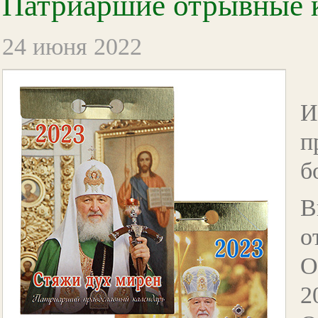
Патриаршие отрывные к
24 июня 2022
И
п
б
В
о
О
2