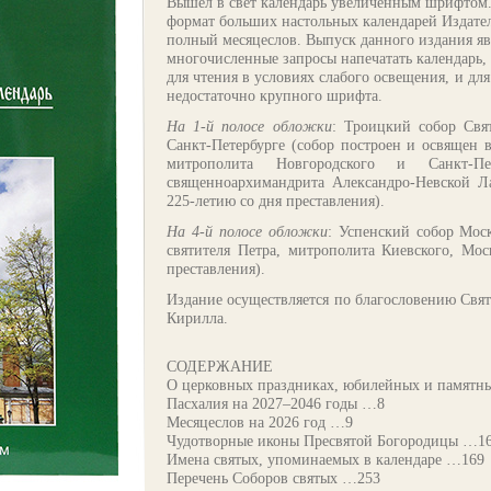
В
ышел в свет календарь увеличенным шрифтом.
формат больших настольных календарей Издате
полный месяцеслов. Выпуск данного издания яв
многочисленные запросы напечатать календарь,
для чтения в условиях слабого освещения, и д
недостаточно крупного шрифта.
На 1-й полосе обложки
: Троицкий собор Свя
Санкт-Петербурге (собор построен и освящен 
митрополита Новгородского и Санкт-Пе
священноархимандрита Александро-Невской Л
225-летию со дня преставления).
На 4-й полосе обложки
: Успенский собор Мос
святителя Петра, митрополита Киевского, Мос
преставления).
Издание осуществляется по благословению Свят
Кирилла.
СОДЕРЖАНИЕ
О церковных праздниках, юбилейных и памятны
Пасхалия на 2027–2046 годы …8
Месяцеслов на 2026 год …9
Чудотворные иконы Пресвятой Богородицы …1
Имена святых, упоминаемых в календаре …169
Перечень Соборов святых …253