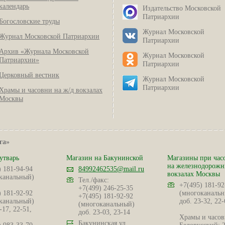
календарь
Издательство Московской
Патриархии
Богословские труды
Журнал Московской
Журнал Московской Патриархии
Патриархии
Архив «Журнала Московской
Журнал Московской
Патриархии»
Патриархии
Церковный вестник
Журнал Московской
Патриархии
Храмы и часовни на ж/д вокзалах
Москвы
га»
утварь
Магазин на Бакунинской
Магазины при час
на железнодорож
) 181-94-94
84992462535@mail.ru
вокзалах Москвы
канальный)
Тел./факс:
+7(495) 181-92
+7(499) 246-25-35
) 181-92-92
(многоканальн
+7(495) 181-92-92
канальный)
доб. 23-32, 22-
(многоканальный)
-17, 22-51,
доб. 23-03, 23-14
Храмы и часов
Бакунинская ул.,