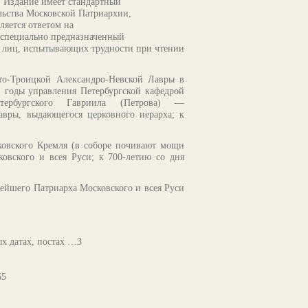
 Издание имеет стандартный
льства Московской Патриархии,
ляется ответом на
 специально предназначенный
ля лиц, испытывающих
трудности при чтении
то-Троицкой Александро-Невской Лавры в
в годы управления Петербургской кафедрой
тербургского Гавриила (Петрова) —
авры, выдающегося церковного иерарха; к
ковского Кремля (в соборе почивают мощи
ковского и всея Руси; к 700-летию со дня
ейшего Патриарха Московского и всея Руси
х датах, постах …3
65