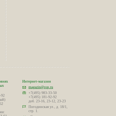
овнях
Интернет-магазин
ных
magazin@rop.ru
+7(495) 983-33-50
-92
+7(495) 181-92-92
ый)
доб. 23-16, 23-12, 23-23
62
Погодинская ул., д. 18/1,
стр. 1.
ни: