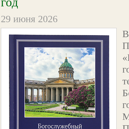
год
29 июня 2026
В
«
г
т
Б
г
М
П