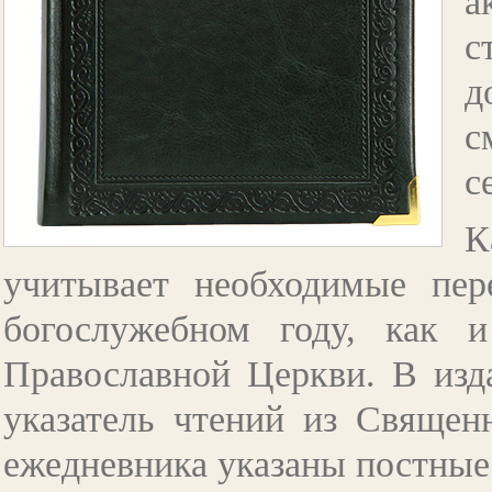
а
с
д
с
с
К
учитывает необходимые пер
богослужебном году, как 
Православной Церкви. В изд
указатель чтений из Священ
ежедневника указаны постные