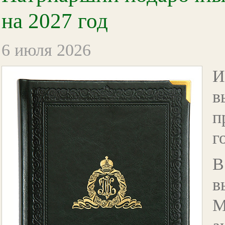
на 2027 год
6 июля 2026
И
п
г
В
в
М