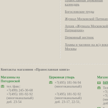
Православный церковный
календарь
Богословские труды
Журнал Московской Патриар
Архив «Журнала Московской
Патриархии»
Церковный вестник
Храмы и часовни на ж/д вок
Москвы
Контакты магазинов «Православная книга»
Магазины на
Церковная утварь
Магази
Погодинской
+7(495) 181-94-94
849
тел./факс:
(многоканальный)
Тел
+7(499) 245-30-68
+7(
+7(495) 181-92-92
+7(495) 181-92-92
+7(
(многоканальный)
(многоканальный)
(мн
доб. 23-54
доб. 23-17, 22-51,
доб