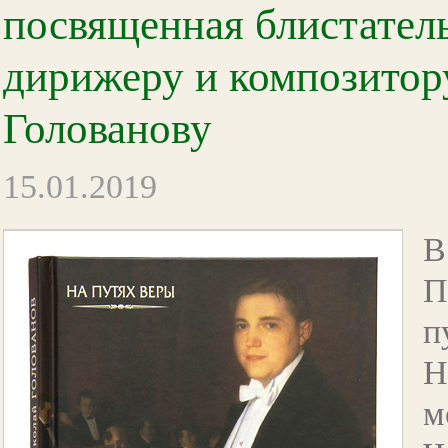
посвященная блистател
дирижеру и композито
Голованову
15.01.2019
В
П
п
Н
м