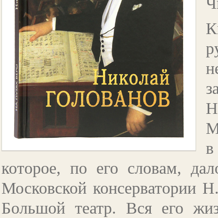
Ч
К
р
н
з
Н
М
в
которое, по его словам, дал
Московской консерватории Н.
Большой театр. Вся его жи