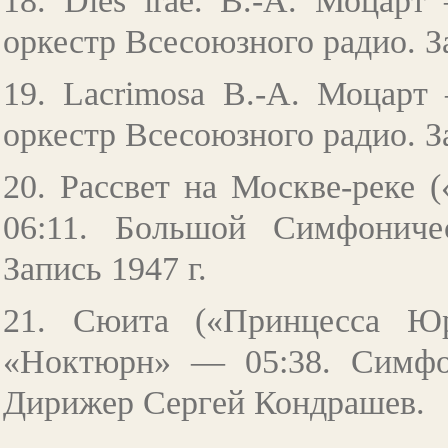
18. Dies irae. В.-А. Моцар
оркестр Всесоюзного радио. За
19. Lacrimosa В.-А. Моцар
оркестр Всесоюзного радио. За
20. Рассвет на Москве-реке
06:11. Большой Симфониче
Запись 1947 г.
21. Сюита («Принцесса Юра
«Ноктюрн» — 05:38. Симфо
Дирижер Сергей Кондрашев.