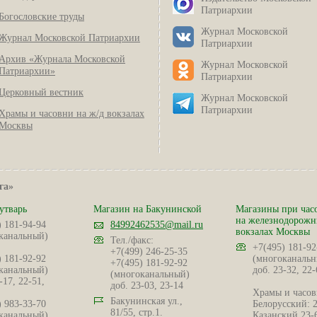
Патриархии
Богословские труды
Журнал Московской
Журнал Московской Патриархии
Патриархии
Архив «Журнала Московской
Журнал Московской
Патриархии»
Патриархии
Церковный вестник
Журнал Московской
Патриархии
Храмы и часовни на ж/д вокзалах
Москвы
га»
утварь
Магазин на Бакунинской
Магазины при час
на железнодорож
) 181-94-94
84992462535@mail.ru
вокзалах Москвы
канальный)
Тел./факс:
+7(495) 181-92
+7(499) 246-25-35
) 181-92-92
(многоканальн
+7(495) 181-92-92
канальный)
доб. 23-32, 22-
(многоканальный)
-17, 22-51,
доб. 23-03, 23-14
Храмы и часов
Бакунинская ул.,
) 983-33-70
Белорусский: 
81/55, стр.1.
канальный)
Казанский 23-