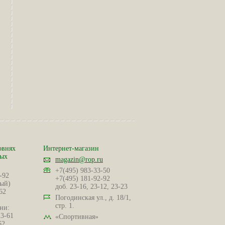
овнях
Интернет-магазин
ных
magazin@rop.ru
+7(495) 983-33-50
-92
+7(495) 181-92-92
ый)
доб. 23-16, 23-12, 23-23
62
Погодинская ул., д. 18/1,
стр. 1.
ни:
23-61
«Спортивная»
62