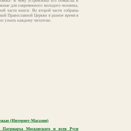
ловека? К чему устремлены его помыслы и
жные для современного молодого человека,
ой части книги. Во второй части собраны
ской Православной Церкви в разное время в
сно узнать каждому читателю.
дежью (Интернет-Магазин)
о Патриарха Московского и всея Руси