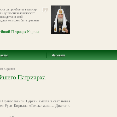
если он приобретет весь мир,
и и ценности человеческого
 находятся в этой
 души не может быть сравнена
ейший Патриарх Кирилл
такты
Часовни
уси Кирилла
ейшего Патриарха
й Православной Церкви вышла в свет новая
ея Руси Кирилла «Только жизнь: Диалог с