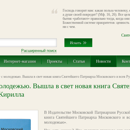
Господь говорит нам: какая польза человеку, 
а душе своей повредит? (Мф. 16, 26). Все цел
бытия «работают» правильно тогда, когда они
Божественной системе приоритетов: ценность
ни с чем.
Свят
Расширенный поиск
Интернет-магазин
Проекты
Статьи
Новости
Кон
г с молодежью. Вышла в свет новая книга Cвятейшего Патриарха Московского и всея Р
молодежью. Вышла в свет новая книга Cвят
 Кирилла
В Издательстве Московской Патриархии Русско
книга Святейшего Патриарха Московского и вс
молодежью».