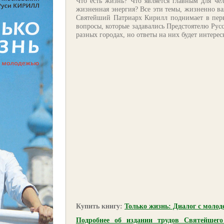
Что есть жизнь? Что является главным для че
жизненная энергия? Все эти темы, жизненно ва
Святейший Патриарх Кирилл поднимает в перв
вопросы, которые задавались Предстоятелю Рус
разных городах, но ответы на них будет интере
Купить книгу:
Только жизнь: Диалог с моло
Подробнее об издании трудов Святейшег