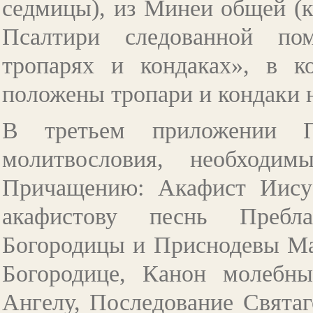
седмицы), из Минеи общей (к
Псалтири следованной по
тропарях и кондаках», в к
положены тропари и кондаки 
В третьем приложении П
молитвословия, необходи
Причащению: Акафист Иису
акафистову песнь Пребл
Богородицы и Приснодевы Ма
Богородице, Канон молебн
Ангелу, Последование Святаг