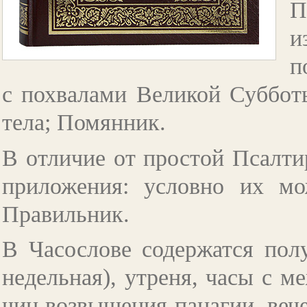
П
и
п
с похвалами Великой Суббот
тела; Помянник.
В отличие от простой Псалти
приложения: условно их мо
Правильник.
В Часослове содержатся пол
недельная), утреня, часы с м
чин возвышения панагии, вече