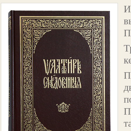
И
в
П
Т
к
П
д
п
П
т