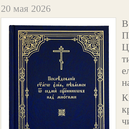
20 мая 2026
В
П
Ц
т
е
н
К
к
ч