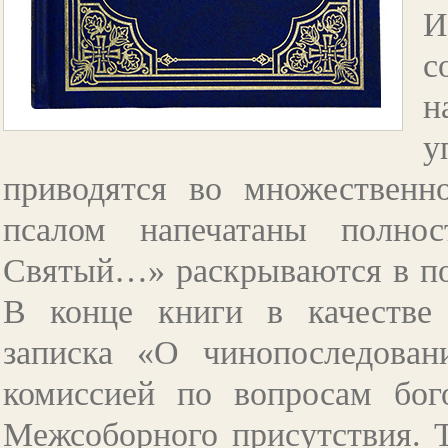
И
с
н
у
приводятся во множественн
псалом напечатаны полно
Святый…» раскрываются в по
В конце книги в качестве 
записка «О чинопоследован
комиссией по вопросам бог
Межсоборного присутствия. Т