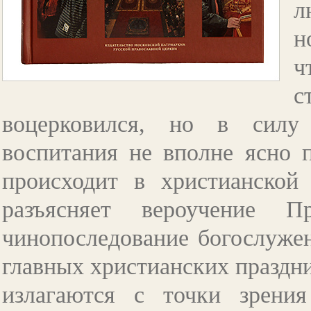
л
н
ч
с
воцерковился, но в силу
воспитания не вполне ясно 
происходит в христианской
разъясняет вероучение П
чинопоследование богослужен
главных христианских праздни
излагаются с точки зрени