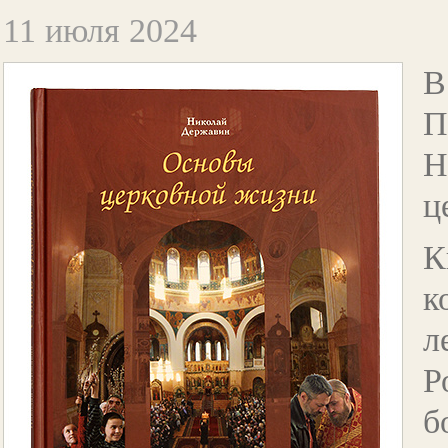
11 июля 2024
В
П
Н
ц
к
л
Р
б