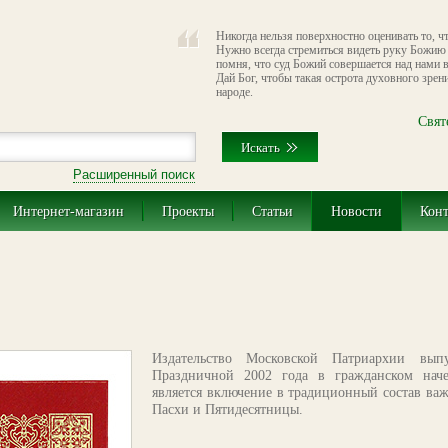
Никогда нельзя поверхностно оценивать то, 
Нужно всегда стремиться видеть руку Божию 
помня, что суд Божий совершается над нами 
Дай Бог, чтобы такая острота духовного зрен
народе.
Свят
Расширенный поиск
Интернет-магазин
Проекты
Статьи
Новости
Кон
Издательство Московской Патриархии вып
Праздничной 2002 года в гражданском наче
является включение в традиционный состав ва
Пасхи и Пятидесятницы.