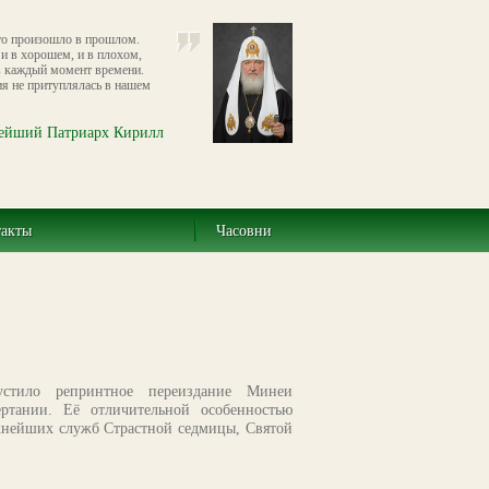
что произошло в прошлом.
и в хорошем, и в плохом,
в каждый момент времени.
ия не притуплялась в нашем
ейший Патриарх Кирилл
такты
Часовни
устило репринтное переиздание Минеи
ртании. Её отличительной особенностью
жнейших служб Страстной седмицы, Святой