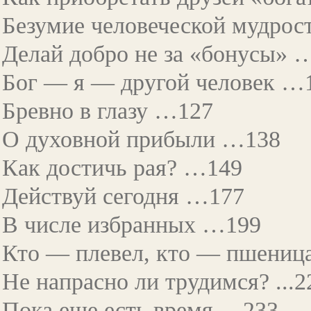
Безумие человеческой мудро
Делай добро не за «бонусы» 
Бог — я — другой человек …
Бревно в глазу …127
О духовной прибыли …138
Как достичь рая? …149
Действуй сегодня …177
В числе избранных …199
Кто — плевел, кто — пшениц
Не напрасно ли трудимся? ...2
Пока еще есть время …233