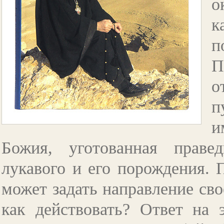
о
к
п
П
о
п
и
Божия, уготованная праве
лукавого и его порождения. 
может задать направление сво
как действовать? Ответ на 