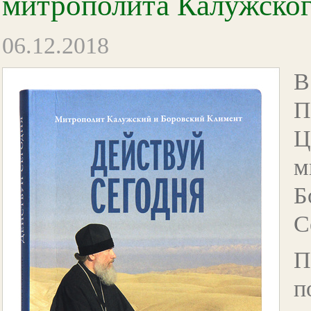
митрополита Калужског
06.12.2018
В
П
Ц
м
Б
С
П
п