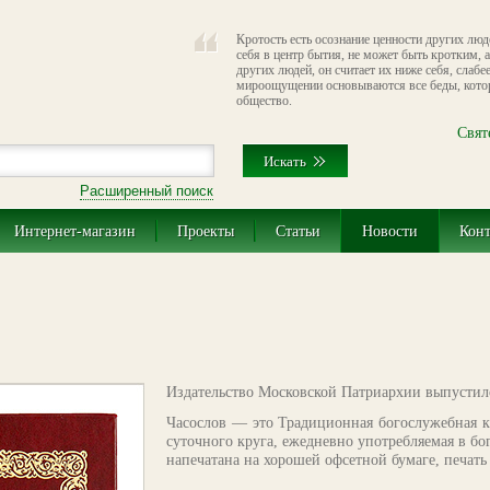
Кротость есть осознание ценности других лю
себя в центр бытия, не может быть кротким, а
других людей, он считает их ниже себя, слабее
мироощущении основываются все беды, котор
общество.
Свят
Расширенный поиск
Интернет-магазин
Проекты
Статьи
Новости
Кон
Издательство Московской Патриархии выпустило
Часослов — это Традиционная богослужебная к
суточного круга, ежедневно употребляемая в бо
напечатана на хорошей офсетной бумаге, печать 