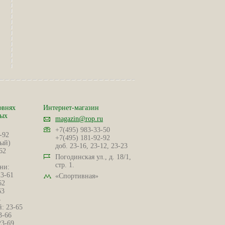
овнях
Интернет-магазин
ных
magazin@rop.ru
+7(495) 983-33-50
-92
+7(495) 181-92-92
ый)
доб. 23-16, 23-12, 23-23
62
Погодинская ул., д. 18/1,
стр. 1.
ни:
23-61
«Спортивная»
62
63
4
: 23-65
3-66
23-69