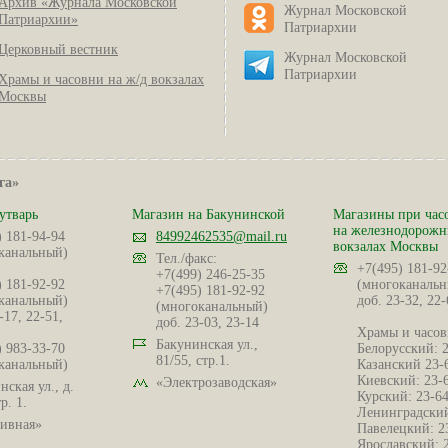
Архив «Журнала Московской
Журнал Московской
Патриархии»
Патриархии
Церковный вестник
Журнал Московской
Патриархии
Храмы и часовни на ж/д вокзалах
Москвы
га»
утварь
Магазин на Бакунинской
Магазины при час
на железнодорож
) 181-94-94
84992462535@mail.ru
вокзалах Москвы
канальный)
Тел./факс:
+7(495) 181-92
+7(499) 246-25-35
) 181-92-92
(многоканальн
+7(495) 181-92-92
канальный)
доб. 23-32, 22-
(многоканальный)
-17, 22-51,
доб. 23-03, 23-14
Храмы и часов
Бакунинская ул.,
) 983-33-70
Белорусский: 
81/55, стр.1.
канальный)
Казанский 23-
Киевский: 23-
«Электрозаводская»
ская ул., д.
Курский: 23-6
р. 1.
Ленинградский
ивная»
Павелецкий: 2
Ярославский: 