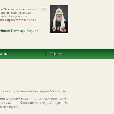
дей. Человек, поставляющий
 значит, он не принимает
 себя. А ведь на этом
ые сотрясают человеческое
ейший Патриарх Кирилл
такты
Часовни
 в свет дополнительный тираж Часослова.
нига, содержащая чинопоследования служб
гослужении. Книга имеет твердый переплёт,
в две краски.