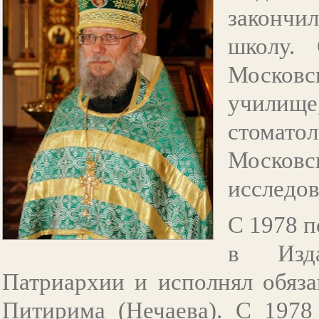
закончи
школу.
Москов
училищ
стомато
Моско
исследов
С 1978 п
в Изда
Патриархии и исполнял обяза
Питирима (Нечаева). С 1978