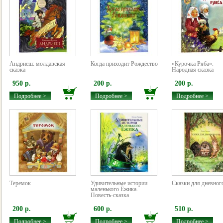
Андриеш: молдавская
Когда приходит Рождество
«Курочка Ряба».
сказка
Народная сказка
950 р.
200 р.
200 р.
Подробнее >
Подробнее >
Подробнее >
Теремок
Удивительные истории
Сказки для дневног
маленького Ёжика.
Повесть-сказка
200 р.
600 р.
510 р.
Подробнее >
Подробнее >
Подробнее >