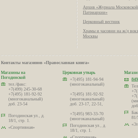
Архив «Журнала Московской
Патриархии»
Церковный вестник
Храмы и часовни на ж/д вок
Москвы
Контакты магазинов «Православная книга»
Магазины на
Церковная утварь
Магази
Погодинской
+7(495) 181-94-94
849
тел./факс:
(многоканальный)
Тел
+7(499) 245-30-68
+7(
+7(495) 181-92-92
+7(495) 181-92-92
+7(
(многоканальный)
(многоканальный)
(мн
доб. 23-54
доб. 23-17, 22-51,
доб
Бак
+7(495) 983-33-70
Погодинская ул., д.
81/
(многоканальный)
18/1, стр. 1.
«Эл
Погодинская ул., д.
«Спортивная»
18/1, стр. 1.
«Спортивная»