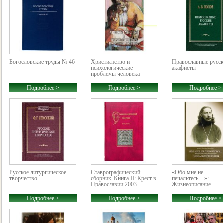
Богословские труды № 46
Христианство и
Православные русс
психологические
акафисты
проблемы человека
Подробнее >
Подробнее >
Подробнее >
Русское литургическое
Ставрографический
«Обо мне не
творчество
сборник. Книга II: Крест в
печальтесь…»:
Православии 2003
Жизнеописание...
Подробнее >
Подробнее >
Подробнее >