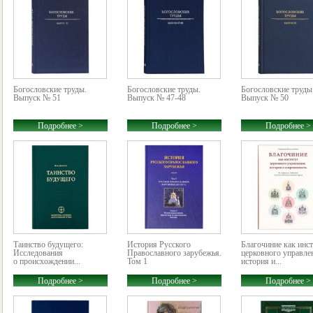
Богословские труды.
Богословские труды.
Богословские труды
Выпуск № 51
Выпуск № 47-48
Выпуск № 50
Подробнее >
Подробнее >
Подробнее >
Таинство будущего:
История Русского
Благочиние как инс
Исследования
Православного зарубежья.
церковного управле
о происхождении...
Том 1
история и...
Подробнее >
Подробнее >
Подробнее >