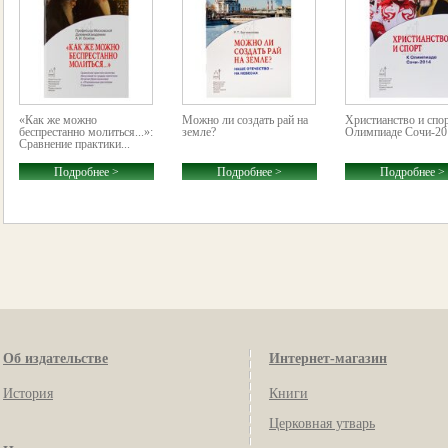
«Как же можно
Можно ли создать рай на
Христианство и спор
беспрестанно молиться...»:
земле?
Олимпиаде Сочи-20
Cравнение практики...
Подробнее >
Подробнее >
Подробнее >
Об издательстве
Интернет-магазин
История
Книги
Церковная утварь