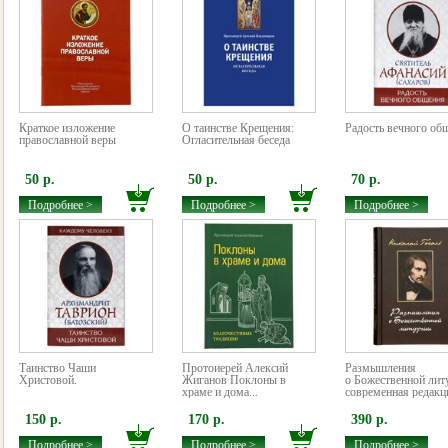
Краткое изложение
О таинстве Крещения:
Радость вечного об
православной веры
Огласительная беседа
50 р.
50 р.
70 р.
Подробнее >
Подробнее >
Подробнее >
Таинство Чаши
Протоиерей Алексий
Размышления
Христовой.
Жиганов Поклоны в
о Божественной лит
храме и дома...
современная редакц
150 р.
170 р.
390 р.
Подробнее >
Подробнее >
Подробнее >