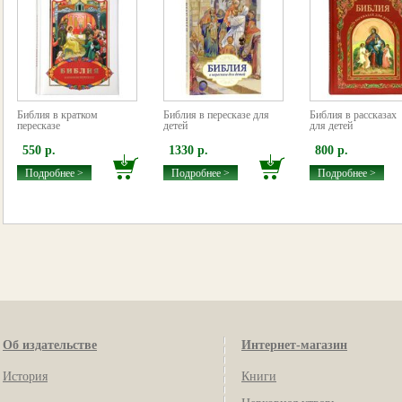
Библия в кратком
Библия в пересказе для
Библия в рассказах
пересказе
детей
для детей
550 р.
1330 р.
800 р.
Подробнее >
Подробнее >
Подробнее >
Об издательстве
Интернет-магазин
История
Книги