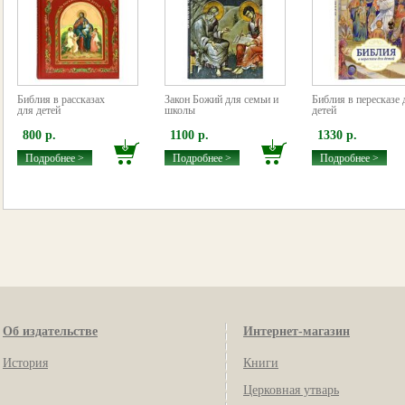
Библия в рассказах
Закон Божий для семьи и
Библия в пересказе 
для детей
школы
детей
800 р.
1100 р.
1330 р.
Подробнее >
Подробнее >
Подробнее >
Об издательстве
Интернет-магазин
История
Книги
Церковная утварь