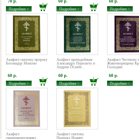
70 р.
60 р.
60 р.
Подробнее >
Подробнее >
Подробнее >
Акафист святому пророку
Акафист преподобным
Акафист Честному 
Боговидцу Моисею
Александру Пересвету и
Животворящему Кр
Андрею Ослябе...
Господню
60 р.
60 р.
60 р.
Подробнее >
Подробнее >
Подробнее >
Акафист
Акафист святому
священномученику
Пророку Иоанну