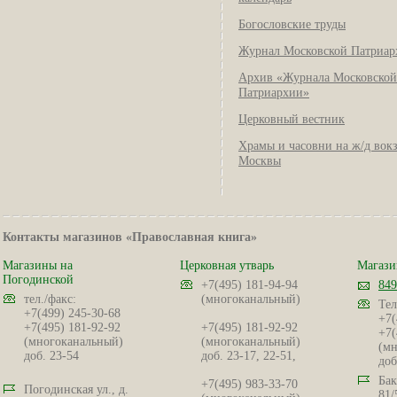
Богословские труды
Журнал Московской Патриар
Архив «Журнала Московской
Патриархии»
Церковный вестник
Храмы и часовни на ж/д вок
Москвы
Контакты магазинов «Православная книга»
Магазины на
Церковная утварь
Магази
Погодинской
+7(495) 181-94-94
849
тел./факс:
(многоканальный)
Тел
+7(499) 245-30-68
+7(
+7(495) 181-92-92
+7(495) 181-92-92
+7(
(многоканальный)
(многоканальный)
(мн
доб. 23-54
доб. 23-17, 22-51,
доб
Бак
+7(495) 983-33-70
Погодинская ул., д.
81/