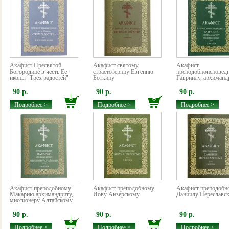
Акафист Пресвятой
Акафист святому
Акафист
Богородице в честь Ее
страстотерпцу Евгению
преподобноисповед
иконы "Трех радостей"
Боткину
Гавриилу, архимандр
90 р.
90 р.
90 р.
Подробнее >
Подробнее >
Подробнее >
Акафист преподобному
Акафист преподобному
Акафист преподобн
Макарию архимандриту,
Иову Анзерскому
Даниилу Переславс
миссионеру Алтайскому
90 р.
90 р.
90 р.
Подробнее >
Подробнее >
Подробнее >