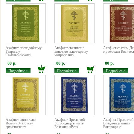
Акафист преподобному
Акафист святителю
Акафист святым Де
Гавриилу
Зиновию исповеднику,
мученикам Кизичес
Самтаврийскому...
митрополиту...
80 р.
80 р.
80 р.
Подробнее >
Подробнее >
Подробнее >
Акафист святителю
Акафист Пресвятой
Акафист Пресвятой
Иоанну Златоусту,
Богородице в честь
Владычице нашей
архиепископу...
Её иконы «Всех...
Богородице