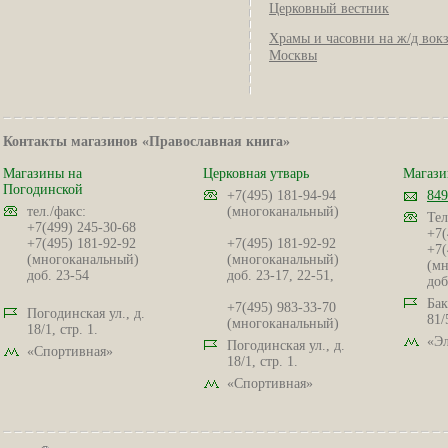
Церковный вестник
Храмы и часовни на ж/д вок
Москвы
Контакты магазинов «Православная книга»
Магазины на
Церковная утварь
Магази
Погодинской
+7(495) 181-94-94
849
тел./факс:
(многоканальный)
Тел
+7(499) 245-30-68
+7(
+7(495) 181-92-92
+7(495) 181-92-92
+7(
(многоканальный)
(многоканальный)
(мн
доб. 23-54
доб. 23-17, 22-51,
доб
Бак
+7(495) 983-33-70
Погодинская ул., д.
81/
(многоканальный)
18/1, стр. 1.
«Эл
Погодинская ул., д.
«Спортивная»
18/1, стр. 1.
«Спортивная»