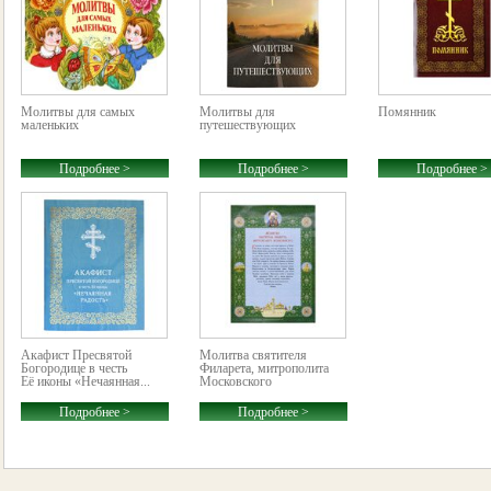
Молитвы для самых
Молитвы для
Помянник
маленьких
путешествующих
Подробнее >
Подробнее >
Подробнее >
Акафист Пресвятой
Молитва святителя
Богородице в честь
Филарета, митрополита
Её иконы «Нечаянная...
Московского
Подробнее >
Подробнее >