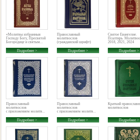
«Молитвы избранныя
Православный
Святое Евангелие.
Господу Богу, Пресвятой
молитвослов
Псалтирь. Молитво
Богородице и святым...
(гражданский шрифт)
2018, 2021, 2024
Подробнее >
Подробнее >
Подробнее >
Православный
Православный
Краткий православ
молитвослов
молитвослов
молитвослов
с приложением молитв...
с приложением молитв...
Подробнее >
Подробнее >
Подробнее >