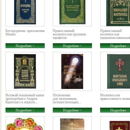
Богородичны: приложения
Православный
Православный
Минеи
молитвослов крупным
молитвослов
шрифтом
(церковнославянский
Подробнее >
Подробнее >
Подробнее >
Великий покаянный канон
Песнопения
Молитвослов
преподобнаго Андрея
для паломников,
православного воин
Критскаго в первую...
путешествующих...
Подробнее >
Подробнее >
Подробнее >