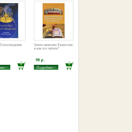
 Елеосвящения
Зачем написано Евангелие
и как его читать?
90 р.
нее >
Подробнее >