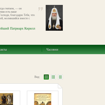
егда считаем, — он
нии есть наше
Господи, благодарю Тебя, что
сей, молившийся вместе с
ейший Патриарх Кирилл
такты
Часовни
Вид: