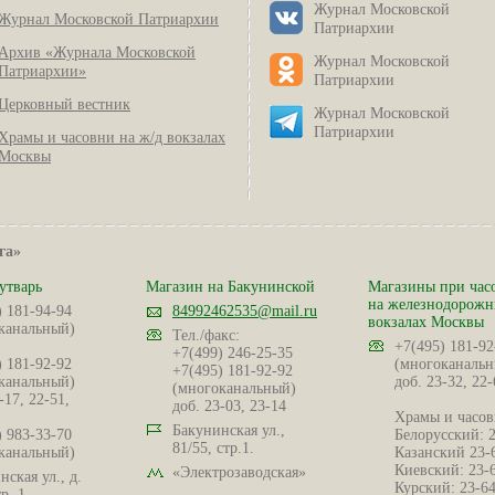
Журнал Московской
Журнал Московской Патриархии
Патриархии
Архив «Журнала Московской
Журнал Московской
Патриархии»
Патриархии
Церковный вестник
Журнал Московской
Патриархии
Храмы и часовни на ж/д вокзалах
Москвы
га»
утварь
Магазин на Бакунинской
Магазины при час
на железнодорож
) 181-94-94
84992462535@mail.ru
вокзалах Москвы
канальный)
Тел./факс:
+7(495) 181-92
+7(499) 246-25-35
) 181-92-92
(многоканальн
+7(495) 181-92-92
канальный)
доб. 23-32, 22-
(многоканальный)
-17, 22-51,
доб. 23-03, 23-14
Храмы и часов
Бакунинская ул.,
) 983-33-70
Белорусский: 
81/55, стр.1.
канальный)
Казанский 23-
Киевский: 23-
«Электрозаводская»
ская ул., д.
Курский: 23-6
р. 1.