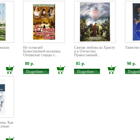
инских
Не оставляй
Святая любовь ко Христу
Таинство
Божественной молитвы.
и к Отечеству.
Оптинские старцы о...
Православный...
80 р.
85 р.
90 р.
Подробнее >
Подробнее >
Подроб
рена. Как
 семью