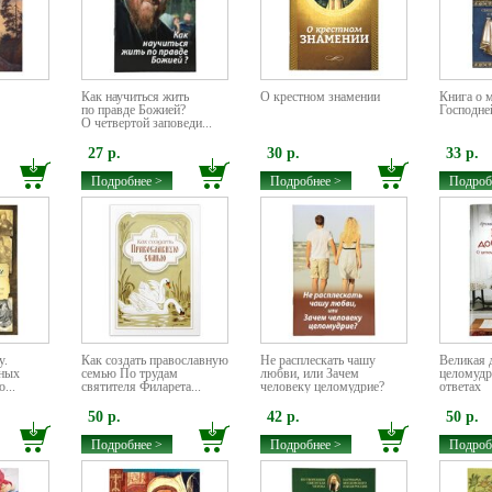
Как научиться жить
О крестном знамении
Книга о 
по правде Божией?
Господне
О четвертой заповеди...
27 р.
30 р.
33 р.
Подробнее >
Подробнее >
Подроб
у.
Как создать православную
Не расплескать чашу
Великая 
йных
семью По трудам
любви, или Зачем
целомудр
...
святителя Филарета...
человеку целомудрие?
ответах
50 р.
42 р.
50 р.
Подробнее >
Подробнее >
Подроб