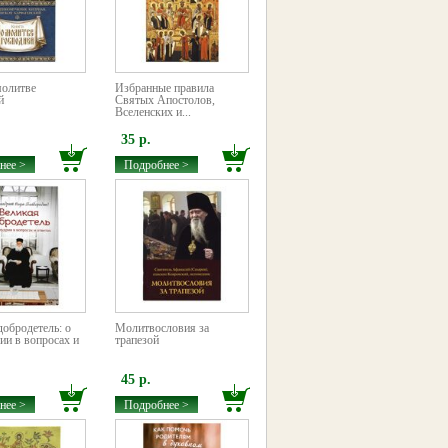
молитве
Избранные правила
й
Святых Апостолов,
Вселенских и...
35 р.
нее >
Подробнее >
добродетель: о
Молитвословия за
ии в вопросах и
трапезой
45 р.
нее >
Подробнее >