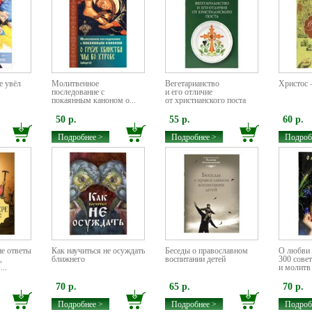
е увёл
Молитвенное
Вегетарианство
Христос 
последование с
и его отличие
покаянным каноном о...
от христианского поста
50 р.
55 р.
60 р.
Подробнее >
Подробнее >
Подроб
ие ответы
Как научиться не осуждать
Беседы о православном
О любви 
,
ближнего
воспитании детей
300 совет
..
и молитв 
70 р.
65 р.
70 р.
Подробнее >
Подробнее >
Подроб