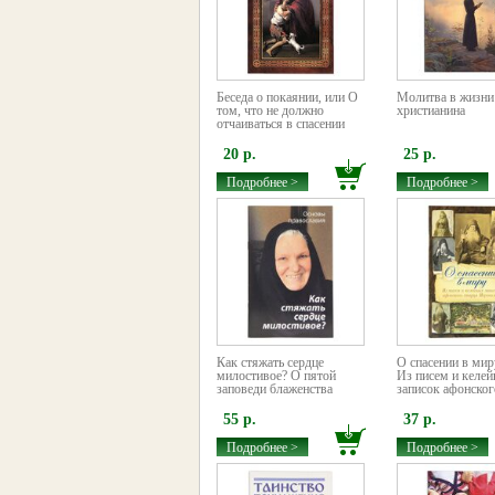
Беседа о покаянии, или О
Молитва в жизни
том, что не должно
христианина
отчаиваться в спасении
20 р.
25 р.
Подробнее >
Подробнее >
Как стяжать сердце
О спасении в мир
милостивое? О пятой
Из писем и келе
заповеди блаженства
записок афонского
55 р.
37 р.
Подробнее >
Подробнее >