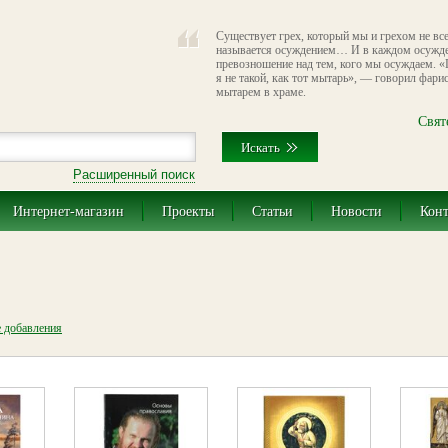
Существует грех, который мы и грехом не вс
называется осуждением… И в каждом осужде
превозношение над тем, кого мы осуждаем. «
я не такой, как тот мытарь», — говорил фари
мытарем в храме.
Свят
Расширенный поиск
Интернет-магазин
Проекты
Статьи
Новости
Кон
е добавления