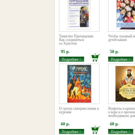
Таинство Причащения.
Чтобы лукавый н
Как соединиться
детей ваших
со Христом
95 р.
50 р.
Подробнее >
Подробнее >
О грехах сквернословия и
Вопросы и кратк
курения
о вере и о прочем
необходимом для.
60 р.
60 р.
Подробнее >
Подробнее >