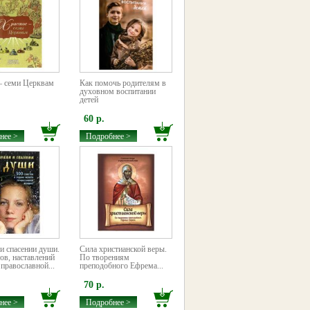
– семи Церквам
Как помочь родителям в
духовном воспитании
детей
60 р.
нее >
Подробнее >
и спасении души.
Сила христианской веры.
ов, наставлений
По творениям
православной...
преподобного Ефрема...
70 р.
нее >
Подробнее >