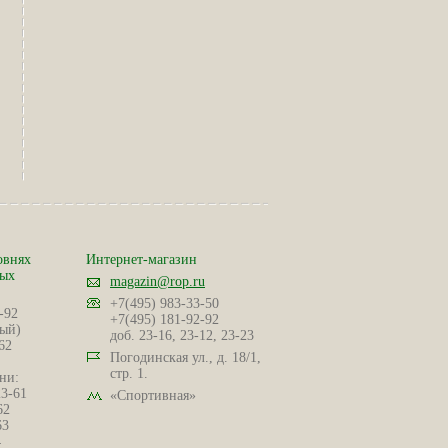
овнях
Интернет-магазин
ных
magazin@rop.ru
+7(495) 983-33-50
-92
+7(495) 181-92-92
ый)
доб. 23-16, 23-12, 23-23
62
Погодинская ул., д. 18/1,
стр. 1.
ни:
23-61
«Спортивная»
62
63
4