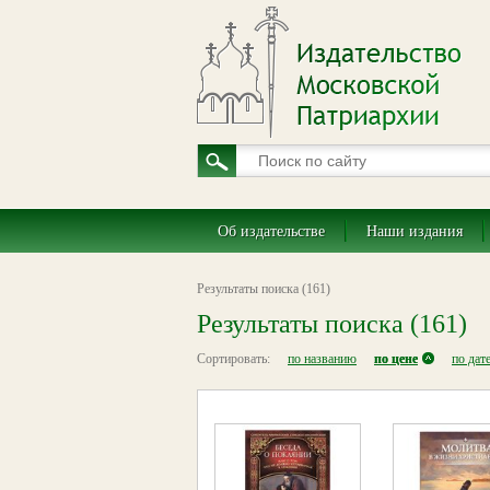
Об издательстве
Наши издания
Результаты поиска (161)
Результаты поиска (161)
Сортировать:
по названию
по цене
по дат