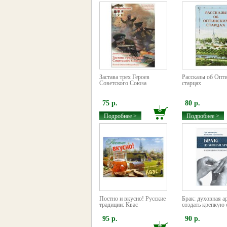
Застава трех Героев
Рассказы об Опт
Советского Союза
старцах
75 р.
80 р.
Подробнее >
Подробнее >
Постно и вкусно! Русские
Брак: духовная а
традиции: Квас
создать крепкую
95 р.
90 р.