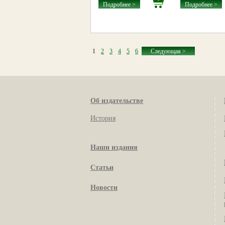
Подробнее >
Подробнее >
1
2
3
4
5
6
Следующая >
Об издательстве
История
Наши издания
Статьи
Новости