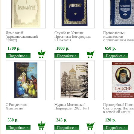
Ирмологий
Служба на Успение
Православный
(церковнославянский
Пресвятыя Богородицы
молитвослов
шрифт)
и Похвалы
с приложением моли
1700 р.
1000 р.
650 р.
Подробнее >
Подробнее >
Подробнее >
С Рождеством
Журнал Московской
Преподобный Паис
Христовым!
Патриархии. 2023. № 1
Святогорец. Настав
в семейной жизни
550 р.
245 р.
120 р.
Подробнее >
Подробнее >
Подробнее >