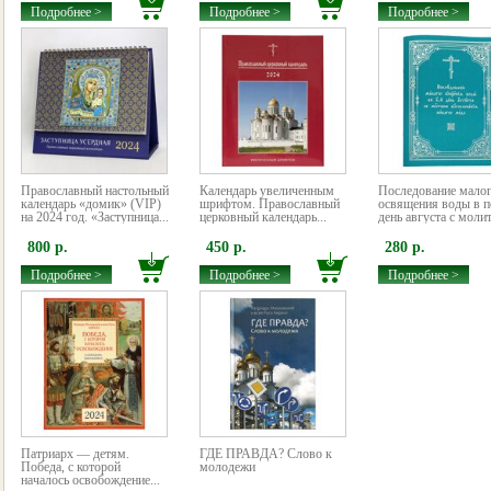
Подробнее >
Подробнее >
Подробнее >
Православный настольный
Календарь увеличенным
Последование мало
календарь «домик» (VIP)
шрифтом. Православный
освящения воды в 
на 2024 год. «Заступница...
церковный календарь...
день августа с моли
800 р.
450 р.
280 р.
Подробнее >
Подробнее >
Подробнее >
Патриарх — детям.
ГДЕ ПРАВДА? Слово к
Победа, с которой
молодежи
началось освобождение...