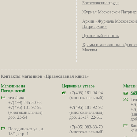
Богословские труды
Журнал Московской Патриар
Архив «Журнала Московской
Патриархии»
Церковный вестник
Храмы и часовни на ж/д вок
Москвы
Контакты магазинов «Православная книга»
Магазины на
Церковная утварь
Магази
Погодинской
+7(495) 181-94-94
849
тел./факс:
(многоканальный)
Тел
+7(499) 245-30-68
+7(
+7(495) 181-92-92
+7(495) 181-92-92
+7(
(многоканальный)
(многоканальный)
(мн
доб. 23-54
доб. 23-17, 22-51,
доб
Бак
+7(495) 983-33-70
Погодинская ул., д.
81/
(многоканальный)
18/1, стр. 1.