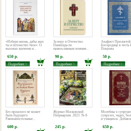
«Избери жизнь, дабы жил
За веру и Отечество.
Акафист Пресвятой
ты и потомство твое»: О
Панихида по
Богородице в честь 
вызовах времени и...
православным воинам...
Покрова
650 р.
90 р.
50 р.
Подробнее >
Подробнее >
Подробнее >
Без прошлого не может
Журнал Московской
Молебны о супруже
быть будущего:
Патриархии. 2023. № 6
супрузех, чадех, бо
Равноапостольные...
и учащихся. Добавле
600 р.
245 р.
650 р.