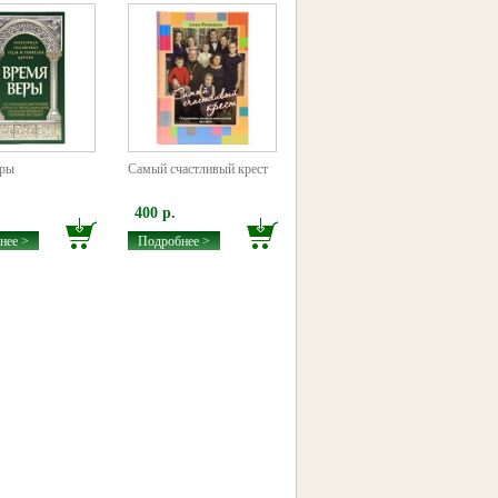
еры
Самый счастливый крест
400 р.
нее >
Подробнее >