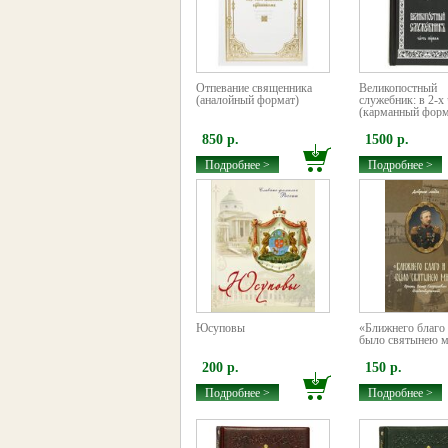
Отпевание священника
Великопостный
(аналойный формат)
служебник: в 2-х
(карманный форм
850 р.
1500 р.
Подробнее >
Подробнее >
Юсуповы
«Ближнего благо 
было святынею 
200 р.
150 р.
Подробнее >
Подробнее >