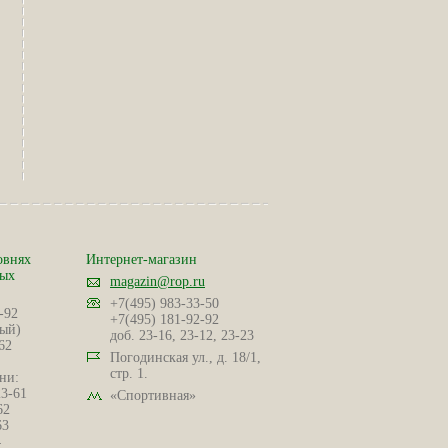
овнях
Интернет-магазин
ных
magazin@rop.ru
+7(495) 983-33-50
-92
+7(495) 181-92-92
ый)
доб. 23-16, 23-12, 23-23
62
Погодинская ул., д. 18/1,
стр. 1.
ни:
23-61
«Спортивная»
62
63
4