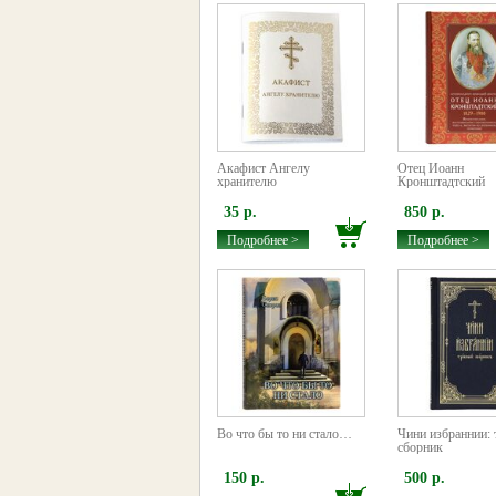
Акафист Ангелу
Отец Иоанн
хранителю
Кронштадтский
35 р.
850 р.
Подробнее >
Подробнее >
Во что бы то ни стало…
Чини избраннии:
сборник
150 р.
500 р.