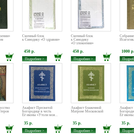
оении»
Сменный блок
Сменный блок
Собрание 
ом
к Cинодику «О здравии»
к Cинодику
Исагогик
«О упокоении»
450 р.
450 р.
1000 р
Подробнее >
Подробнее >
Подроб
усство
Акафист Пресвятой
Акафист блаженной
Акафист 
стеров
Богородице в честь
Матроне Московской
Богороди
Её иконы «Утоли моя...
Её иконы.
35 р.
35 р.
35 р.
Подробнее >
Подробнее >
Подроб