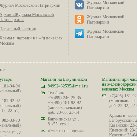
Журнал Московской
Журнал Московской Патриархии
Патриархии
Архив «Журнала Московской
Журнал Московской
Патриархии»
Патриархии
Церковный вестник
Журнал Московской
Патриархии
Храмы и часовни на ж/д вокзалах
Москвы
га»
утварь
Магазин на Бакунинской
Магазины при час
на железнодорож
) 181-94-94
84992462535@mail.ru
вокзалах Москвы
канальный)
Тел./факс:
+7(495) 181-92
+7(499) 246-25-35
) 181-92-92
(многоканальн
+7(495) 181-92-92
канальный)
доб. 23-32, 22-
(многоканальный)
-17, 22-51,
доб. 23-03, 23-14
Храмы и часов
Бакунинская ул.,
) 983-33-70
Белорусский: 
81/55, стр.1.
канальный)
Казанский 23-
Киевский: 23-
«Электрозаводская»
ская ул., д.
Курский: 23-6
р. 1.