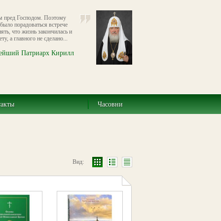
ем пред Господом. Поэтому
было порадоваться встрече
нять, что жизнь закончилась и
ту, а главного не сделано...
ейший Патриарх Кирилл
такты
Часовни
Вид: