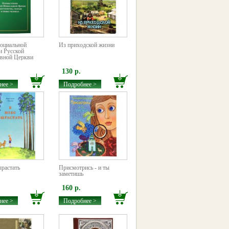
оциальной
Из приходской жизни
и Русской
вной Церкви
130 р.
нее >
Подробнее >
ырастать
Присмотрись - и ты
заметишь
160 р.
нее >
Подробнее >