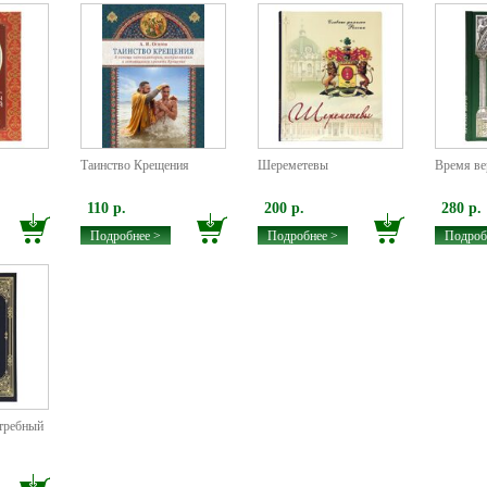
Таинство Крещения
Шереметевы
Время в
110 р.
200 р.
280 р.
Подробнее >
Подробнее >
Подроб
 требный