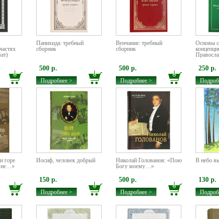
Панихида: требный
Венчание: требный
Основы с
 частях
сборник
сборник
концепци
ат)
Правосла
500 р.
500 р.
250 р.
Подробнее >
Подробнее >
Подроб
и горе
Иосиф, человек добрый
Николай Голованов: «Пою
В небо в
мне…»
Богу моему…»
150 р.
500 р.
130 р.
Подробнее >
Подробнее >
Подроб