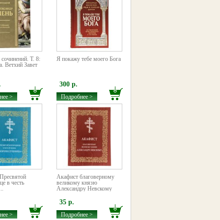
сочинений. Т. 8:
Я покажу тебе моего Бога
а. Ветхий Завет
.
300 р.
нее >
Подробнее >
Пресвятой
Акафист благоверному
це в честь
великому князю
..
Александру Невскому
35 р.
нее >
Подробнее >