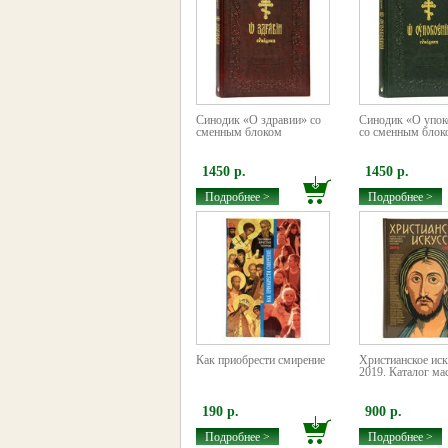
Синодик «О здравии» со
Синодик «О упок
сменным блоком
со сменным блок
1450 р.
1450 р.
Подробнее >
Подробнее >
Как приобрести смирение
Христианское иск
2019. Каталог ма
190 р.
900 р.
Подробнее >
Подробнее >