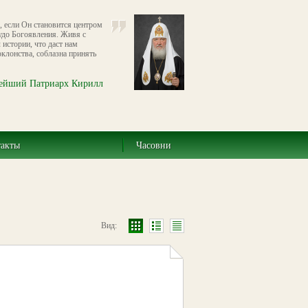
, если Он становится центром
удо Богоявления. Живя с
истории, что даст нам
клонства, соблазна принять
ейший Патриарх Кирилл
такты
Часовни
Вид: