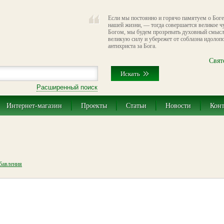
Если мы постоянно и горячо памятуем о Боге
нашей жизни, — тогда совершается великое ч
Богом, мы будем прозревать духовный смысл 
великую силу и убережет от соблазна идолопо
антихриста за Бога.
Свят
Расширенный поиск
Интернет-магазин
Проекты
Статьи
Новости
Кон
обавления