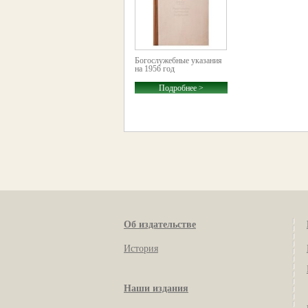
Богослужебные указания
на 1956 год
Подробнее >
Об издательстве
История
Наши издания