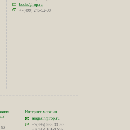
books@rop.ru
+7(499) 246-52-08
овнях
Интернет-магазин
ных
magazin@rop.ru
+7(495) 983-33-50
-92
+7(495) 181-92-92