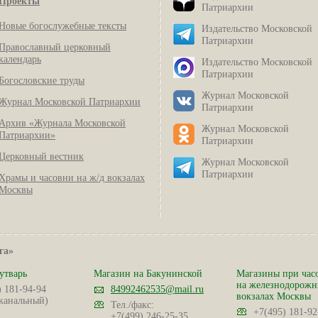
Проекты
Патриархии
Новые богослужебные тексты
Издательство Московской
Патриархии
Православный церковный
календарь
Издательство Московской
Патриархии
Богословские труды
Журнал Московской
Журнал Московской Патриархии
Патриархии
Архив «Журнала Московской
Журнал Московской
Патриархии»
Патриархии
Церковный вестник
Журнал Московской
Патриархии
Храмы и часовни на ж/д вокзалах
Москвы
га»
утварь
Магазин на Бакунинской
Магазины при час
на железнодорож
) 181-94-94
84992462535@mail.ru
вокзалах Москвы
канальный)
Тел./факс:
+7(495) 181-92
+7(499) 246-25-35