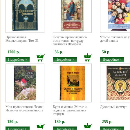
Православная
Основы православного
Чтобы лукавый не у
Энциклопедия. Том 31
воспитания: по труду
детей ваших
святителя Феофана...
1700 р.
36 р.
50 р.
Подробнее >
Подробнее >
Подробнее >
Моя православная Чехия:
Буря и маяки. Житие и
Духовный жемчуг
История и современность
подвиги православных
старцев
150 р.
180 р.
255 р.
Подробнее >
Подробнее >
Подробнее >