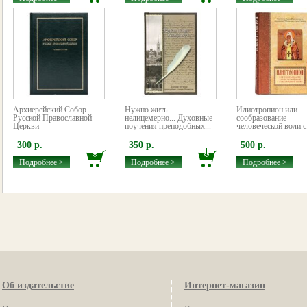
Архиерейский Собор
Нужно жить
Илиотропион или
Русской Православной
нелицемерно... Духовные
сообразование
Церкви
поучения преподобных...
человеческой воли с.
300 р.
350 р.
500 р.
Подробнее >
Подробнее >
Подробнее >
Об издательстве
Интернет-магазин