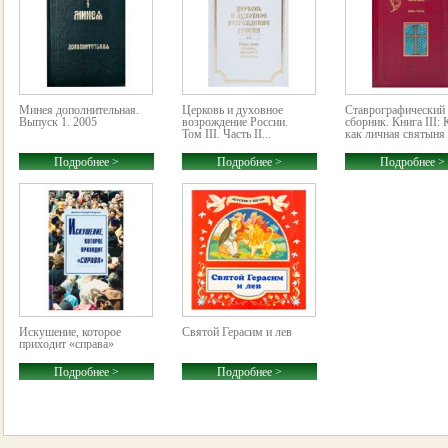
Минея дополнительная.
Церковь и духовное
Ставрографический
Выпуск 1. 2005
возрождение России.
сборник. Книга III: 
Том III. Часть II...
как личная святыня
Подробнее >
Подробнее >
Подробнее >
Искушение, которое
Святой Герасим и лев
приходит «справа»
Подробнее >
Подробнее >