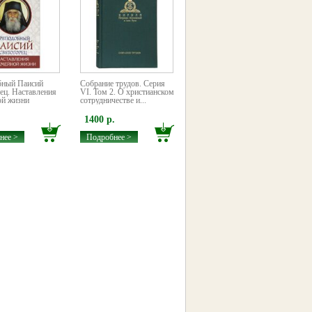
бный Паисий
Собрание трудов. Серия
ец. Наставления
VI. Том 2. О христианском
ой жизни
сотрудничестве и...
1400 р.
нее >
Подробнее >