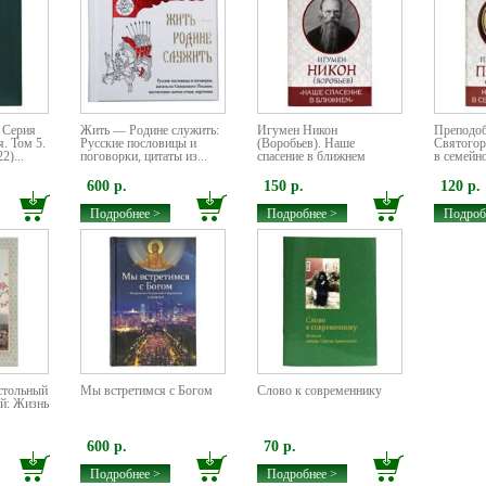
 Серия
Жить — Родине служить:
Игумен Никон
Преподо
я. Том 5.
Русские пословицы и
(Воробьев). Наше
Святогор
2)...
поговорки, цитаты из...
спасение в ближнем
в семейн
600 р.
150 р.
120 р.
Подробнее >
Подробнее >
Подроб
стольный
Мы встретимся с Богом
Слово к современнику
й: Жизнь
600 р.
70 р.
Подробнее >
Подробнее >