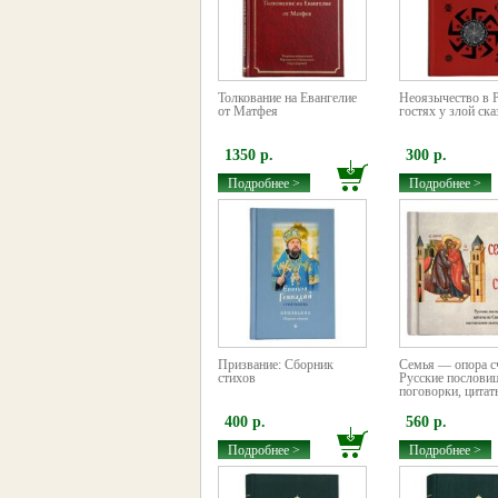
Толкование на Евангелие
Неоязычество в Р
от Матфея
гостях у злой ска
1350 р.
300 р.
Подробнее >
Подробнее >
Призвание: Сборник
Семья — опора сч
стихов
Русские послови
поговорки, цитаты
400 р.
560 р.
Подробнее >
Подробнее >