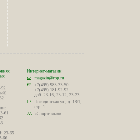
овнях
Интернет-магазин
ных
magazin@rop.ru
+7(495) 983-33-50
-92
+7(495) 181-92-92
ый)
доб. 23-16, 23-12, 23-23
62
Погодинская ул., д. 18/1,
стр. 1.
ни:
23-61
«Спортивная»
62
63
4
: 23-65
3-66