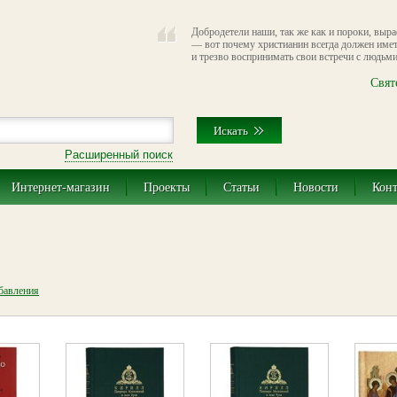
Добродетели наши, так же как и пороки, выр
— вот почему христианин всегда должен име
и трезво воспринимать свои встречи с людьми
Свят
Расширенный поиск
Интернет-магазин
Проекты
Статьи
Новости
Кон
обавления