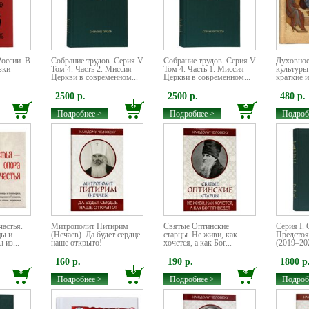
оссии. В
Собрание трудов. Серия V.
Собрание трудов. Серия V.
Духовное
зки
Том 4. Часть 2. Миссия
Том 4. Часть 1. Миссия
культуры
Церкви в современном...
Церкви в современном...
краткие 
2500 р.
2500 р.
480 р.
Подробнее >
Подробнее >
Подроб
астья.
Митрополит Питирим
Святые Оптинские
Серия I.
цы и
(Нечаев). Да будет сердце
старцы. Не живи, как
Предстоя
 из...
наше открыто!
хочется, а как Бог...
(2019–20
160 р.
190 р.
1800 р
Подробнее >
Подробнее >
Подроб