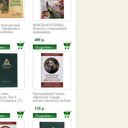
 поле русской
РАЙСКАЯ ПТИЧКА.
. Афоризмы и
Повесть о современной
изречения
подвижнице...
400 р.
нее >
Подробнее >
 Слово
Преподобный Силуан
теля. Том 4
Афонский. Сердце,
23) (выпуск 27)
которое научилось любить
.
150 р.
нее >
Подробнее >