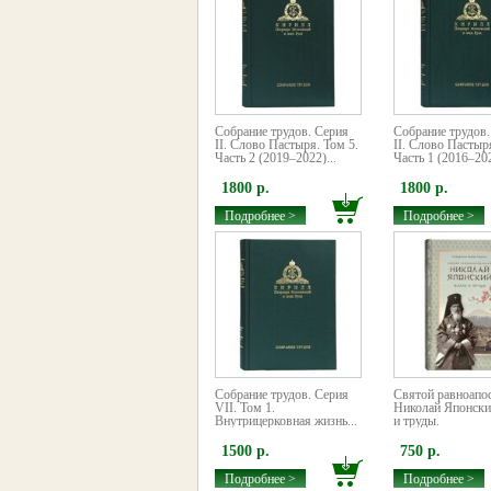
Собрание трудов. Серия
Собрание трудов.
II. Слово Пастыря. Том 5.
II. Слово Пастыр
Часть 2 (2019–2022)...
Часть 1 (2016–202
1800 р.
1800 р.
Подробнее >
Подробнее >
Собрание трудов. Серия
Святой равноапо
VII. Том 1.
Николай Японски
Внутрицерковная жизнь...
и труды.
1500 р.
750 р.
Подробнее >
Подробнее >