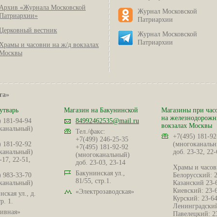
Архив «Журнала Московской
Журнал Московской
Патриархии»
Патриархии
Церковный вестник
Журнал Московской
Патриархии
Храмы и часовни на ж/д вокзалах
Москвы
га»
утварь
Магазин на Бакунинской
Магазины при час
на железнодорож
) 181-94-94
84992462535@mail.ru
вокзалах Москвы
канальный)
Тел./факс:
+7(495) 181-92
+7(499) 246-25-35
) 181-92-92
(многоканальн
+7(495) 181-92-92
канальный)
доб. 23-32, 22-
(многоканальный)
-17, 22-51,
доб. 23-03, 23-14
Храмы и часов
Бакунинская ул.,
) 983-33-70
Белорусский: 
81/55, стр.1.
канальный)
Казанский 23-
Киевский: 23-
«Электрозаводская»
ская ул., д.
Курский: 23-6
р. 1.
Ленинградский
ивная»
Павелецкий: 2