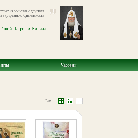
астают из общения с другими
ть внутреннюю бдительность
.
ейший Патриарх Кирилл
такты
Часовни
Вид: