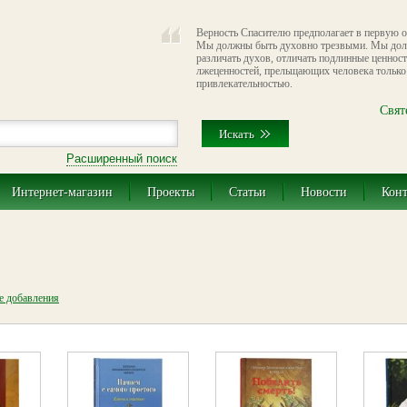
Верность Спасителю предполагает в первую о
Мы должны быть духовно трезвыми. Мы дол
различать духов, отличать подлинные ценнос
лжеценностей, прельщающих человека только
привлекательностью.
Свят
Расширенный поиск
Интернет-магазин
Проекты
Статьи
Новости
Кон
те добавления