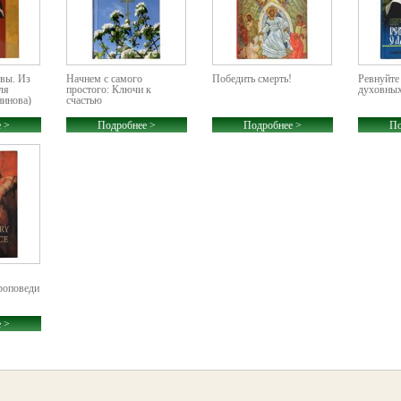
твы. Из
Начнем с самого
Победить смерть!
Ревнуйте
ля
простого: Ключи к
духовны
нинова)
счастью
 >
Подробнее >
Подробнее >
По
роповеди
 >