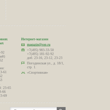
овнях
Интернет-магазин
ных
magazin@rop.ru
+7(495) 983-33-50
-92
+7(495) 181-92-92
ый)
доб. 23-16, 23-12, 23-23
62
Погодинская ул., д. 18/1,
стр. 1.
ни:
23-61
«Спортивная»
62
63
4
: 23-65
3-66
23-69