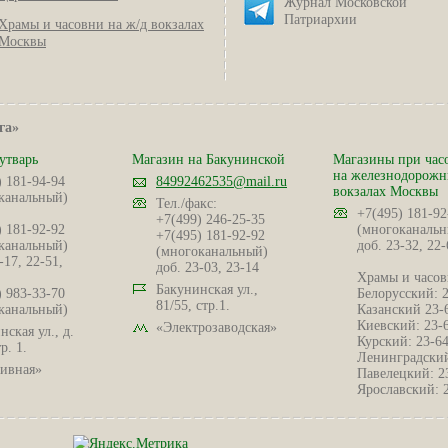
Журнал Московской
Патриархии
Храмы и часовни на ж/д вокзалах
Москвы
га»
утварь
Магазин на Бакунинской
Магазины при час
на железнодорож
) 181-94-94
84992462535@mail.ru
вокзалах Москвы
канальный)
Тел./факс:
+7(495) 181-92
+7(499) 246-25-35
) 181-92-92
(многоканальн
+7(495) 181-92-92
канальный)
доб. 23-32, 22-
(многоканальный)
-17, 22-51,
доб. 23-03, 23-14
Храмы и часов
Бакунинская ул.,
) 983-33-70
Белорусский: 
81/55, стр.1.
канальный)
Казанский 23-
Киевский: 23-
«Электрозаводская»
ская ул., д.
Курский: 23-6
р. 1.
Ленинградский
ивная»
Павелецкий: 2
Ярославский: 