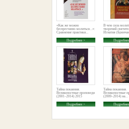
«Как же можно
В чем сила моли
беспрестанно молиться...»:
творений святите
Cравнение практики...
Игнатия (Брянча
Подробнее >
Подробнее
Тайна покаяния.
Тайна покаяния.
Великопостные проповеди
Великопостные п
(2001–2014) 2015
(2009–2014) на...
Подробнее >
Подробнее