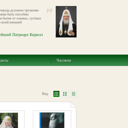
чередь духовное трезвение.
жны быть способны
ти бытия от ложных, суетных
 своей внешней
ейший Патриарх Кирилл
такты
Часовни
Вид: