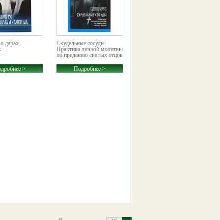
 о дарах
Скудельные сосуды.
х
Практика личной молитвы
по преданию святых отцов
дробнее >
Подробнее >