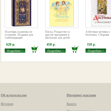
Псалтирь и каноны по
Пасха, Рождество и
Азбучные истины о
усопшим. Издание для
другие праздники в
болезнях. Сборник
слабовидящих
рассказах для детей
620 р.
450 р.
110 р.
Подробнее >
Подробнее >
Подробнее >
Об издательстве
Интернет-магазин
История
Книги