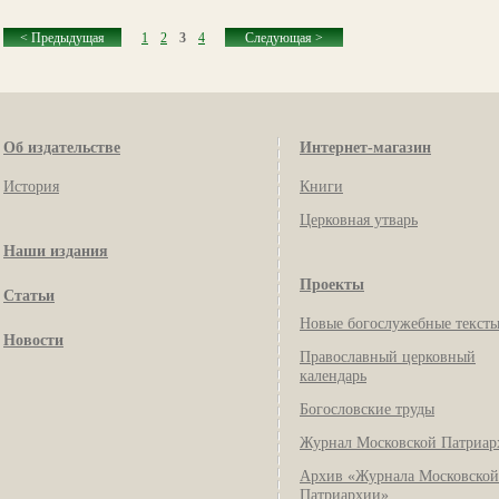
< Предыдущая
1
2
3
4
Следующая >
Об издательстве
Интернет-магазин
История
Книги
Церковная утварь
Наши издания
Проекты
Статьи
Новые богослужебные текст
Новости
Православный церковный
календарь
Богословские труды
Журнал Московской Патриар
Архив «Журнала Московской
Патриархии»