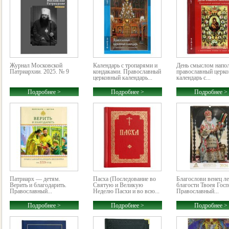
Журнал Московской
Календарь с тропарями и
День смыслом напо
Патриархии. 2025. № 9
кондаками. Православный
православный церк
церковный календарь...
календарь с...
Подробнее >
Подробнее >
Подробнее >
Патриарх — детям.
Пасха (Последование во
Благослови венец ле
Верить и благодарить.
Святую и Великую
благости Твоея Госп
Православный...
Неделю Пасхи и во всю...
Православный...
Подробнее >
Подробнее >
Подробнее >