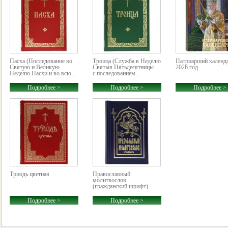
Пасха (Последование во
Троица (Служба в Неделю
Патриарший календа
Святую и Великую
Святыя Пятьдесятницы
2026 год
Неделю Пасхи и во всю...
с последованием...
Подробнее >
Подробнее >
Подробнее >
Триодь цветная
Православный
молитвослов
(гражданский шрифт)
Подробнее >
Подробнее >