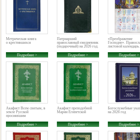
Метрическая книга
Патриарший
«Преображение
о крестившихся
православный ежедневник
Господне». Правос
(подарочный) на 2026 год.
листовой календарь..
Подробнее >
Подробнее >
Подробнее >
Акафист Всем святым, в
Акафист преподобной
Богослужебные ука
земле Русской
Марии Египетской
на 2026 год
просиявшим
Подробнее >
Подробнее >
Подробнее >