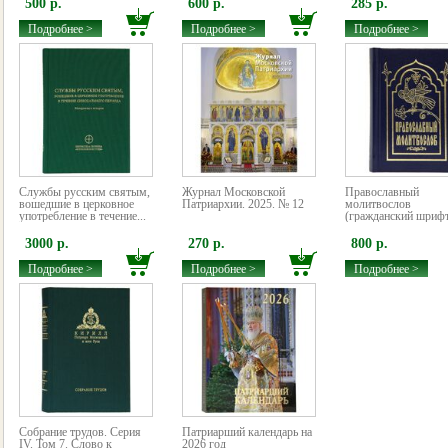
500 р.
600 р.
285 р.
Подробнее >
Подробнее >
Подробнее >
Службы русским святым,
Журнал Московской
Православный
вошедшие в церковное
Патриархии. 2025. № 12
молитвослов
употребление в течение...
(гражданский шриф
3000 р.
270 р.
800 р.
Подробнее >
Подробнее >
Подробнее >
Собрание трудов. Серия
Патриарший календарь на
IV. Том 7. Слово к
2026 год