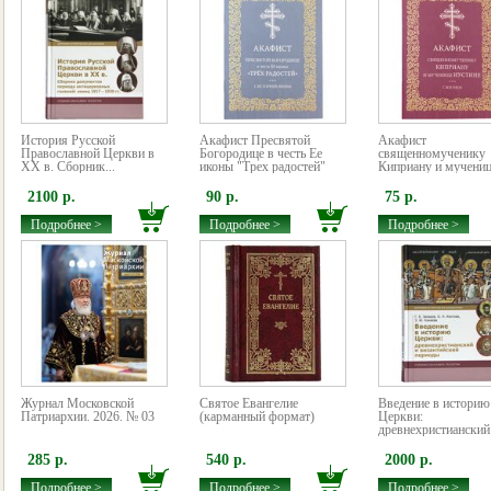
История Русской
Акафист Пресвятой
Акафист
Православной Церкви в
Богородице в честь Ее
священномученику
XX в. Сборник...
иконы "Трех радостей"
Киприану и мученице
2100 р.
90 р.
75 р.
Подробнее >
Подробнее >
Подробнее >
Журнал Московской
Святое Евангелие
Введение в историю
Патриархии. 2026. № 03
(карманный формат)
Церкви:
древнехристианский 
285 р.
540 р.
2000 р.
Подробнее >
Подробнее >
Подробнее >