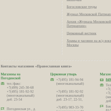
Богословские труды
Журнал Московской Патриар
Архив «Журнала Московской
Патриархии»
Церковный вестник
Храмы и часовни на ж/д вок
Москвы
Контакты магазинов «Православная книга»
Магазины на
Церковная утварь
Магази
Погодинской
+7(495) 181-94-94
849
тел./факс:
(многоканальный)
Тел
+7(499) 245-30-68
+7(
+7(495) 181-92-92
+7(495) 181-92-92
+7(
(многоканальный)
(многоканальный)
(мн
доб. 23-54
доб. 23-17, 22-51,
доб
Бак
+7(495) 983-33-70
Погодинская ул., д.
81/