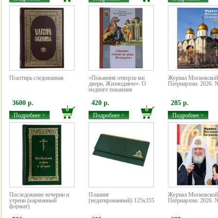
Псалтирь следованная
«Покаяния отверзи ми
Журнал Московской
двери, Жизнодавче». О
Патриархии. 2026. 
подвиге покаяния
3600 р.
420 р.
285 р.
Подробнее >
Подробнее >
Подробнее >
Последование вечерни и
Планинг
Журнал Московской
утрени (карманный
(недатированный) 125х355
Патриархии. 2026. 
формат)