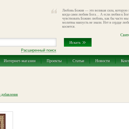
Любовь Божия — это великая сила, которую м
когда сами любим Бога… А если любви к Богу
чувствовать Божию любовь, как бы часто мы 
молитвы наизусть не знали. Нет в сердце люб
коснется.
Свят
Расширенный поиск
Интернет-магазин
Проекты
Статьи
Новости
Кон
е добавления