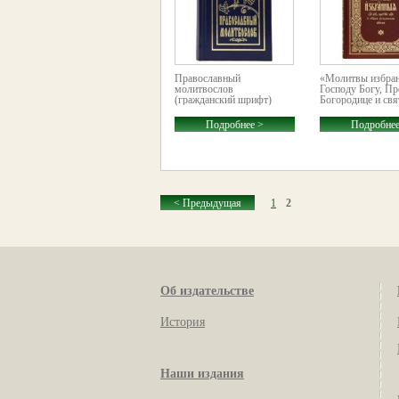
Православный
«Молитвы избра
молитвослов
Господу Богу, Пр
(гражданский шрифт)
Богородице и свя
Подробнее >
Подробнее
< Предыдущая
1
2
Об издательстве
История
Наши издания