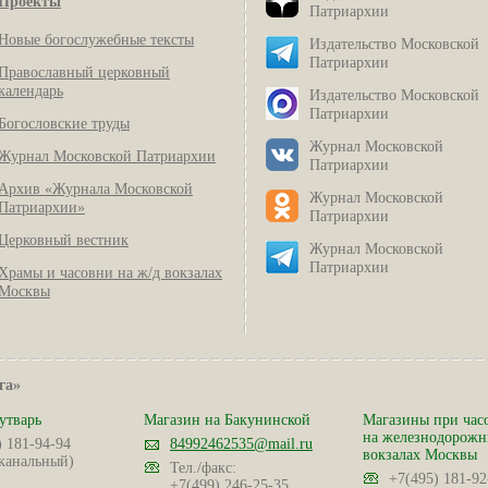
Проекты
Патриархии
Новые богослужебные тексты
Издательство Московской
Патриархии
Православный церковный
календарь
Издательство Московской
Патриархии
Богословские труды
Журнал Московской
Журнал Московской Патриархии
Патриархии
Архив «Журнала Московской
Журнал Московской
Патриархии»
Патриархии
Церковный вестник
Журнал Московской
Патриархии
Храмы и часовни на ж/д вокзалах
Москвы
га»
утварь
Магазин на Бакунинской
Магазины при час
на железнодорож
) 181-94-94
84992462535@mail.ru
вокзалах Москвы
канальный)
Тел./факс:
+7(495) 181-92
+7(499) 246-25-35