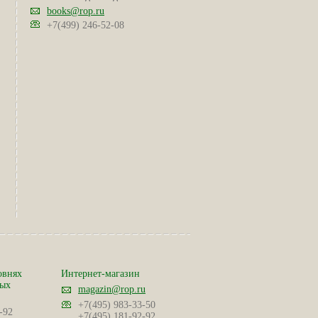
books@rop.ru
+7(499) 246-52-08
овнях
Интернет-магазин
ных
magazin@rop.ru
+7(495) 983-33-50
-92
+7(495) 181-92-92