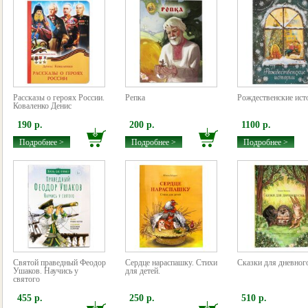
Рассказы о героях России.
Репка
Рождественские ист
Коваленко Денис
190 р.
200 р.
1100 р.
Подробнее >
Подробнее >
Подробнее >
Святой праведный Феодор
Сердце нараспашку. Стихи
Сказки для дневног
Ушаков. Научись у
для детей.
святого
455 р.
250 р.
510 р.