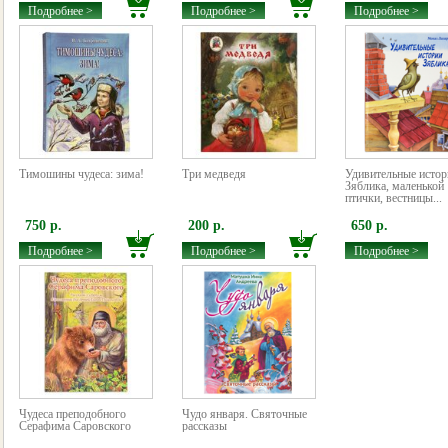
Подробнее >
Подробнее >
Подробнее >
Тимошины чудеса: зима!
Три медведя
Удивительные истор
Зяблика, маленькой
птички, вестницы...
750 р.
200 р.
650 р.
Подробнее >
Подробнее >
Подробнее >
Чудеса преподобного
Чудо января. Святочные
Серафима Саровского
рассказы