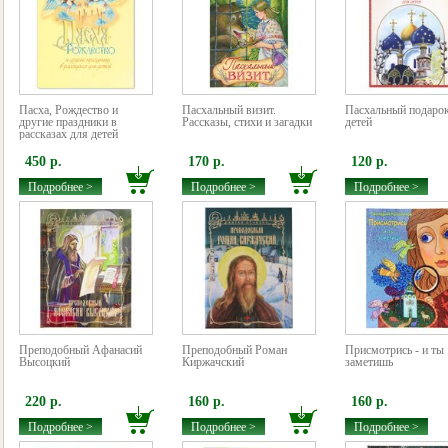
Пасха, Рождество и
Пасхальный визит.
Пасхальный подаро
другие праздники в
Рассказы, стихи и загадки
детей
рассказах для детей
450 р.
170 р.
120 р.
Подробнее >
Подробнее >
Подробнее >
Преподобный Афанасий
Преподобный Роман
Присмотрись - и ты
Высоцкий
Киржачский
заметишь
220 р.
160 р.
160 р.
Подробнее >
Подробнее >
Подробнее >