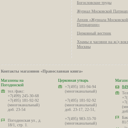
Богословские труды
Журнал Московской Патриар
Архив «Журнала Московской
Патриархии»
Церковный вестник
Храмы и часовни на ж/д вок
Москвы
Контакты магазинов «Православная книга»
Магазины на
Церковная утварь
Магази
Погодинской
+7(495) 181-94-94
849
тел./факс:
(многоканальный)
Тел
+7(499) 245-30-68
+7(
+7(495) 181-92-92
+7(495) 181-92-92
+7(
(многоканальный)
(многоканальный)
(мн
доб. 23-54
доб. 23-17, 22-51,
доб
Бак
+7(495) 983-33-70
Погодинская ул., д.
81/
(многоканальный)
18/1, стр. 1.