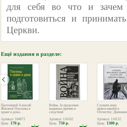
для себя во что и зачем
подготовиться и принимать
Церкви.
Ещё издания в разделе:
Протоиерей Алексий
Война. За пределами
Служить вере
Жиганов Поклоны в
видимых причин и
православной и
храме и дома...
следствий
Отечеству: Дневники.
Артикул: 104673
Артикул: 116162
Артикул: 116132
170 р.
750 р.
1300 р.
Цена:
Цена:
Цена: