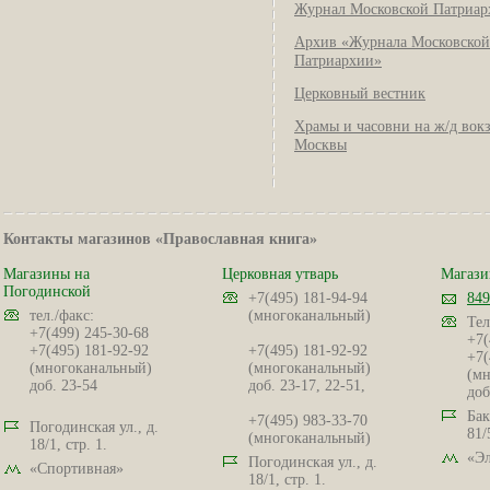
Журнал Московской Патриар
Архив «Журнала Московской
Патриархии»
Церковный вестник
Храмы и часовни на ж/д вок
Москвы
Контакты магазинов «Православная книга»
Магазины на
Церковная утварь
Магази
Погодинской
+7(495) 181-94-94
849
тел./факс:
(многоканальный)
Тел
+7(499) 245-30-68
+7(
+7(495) 181-92-92
+7(495) 181-92-92
+7(
(многоканальный)
(многоканальный)
(мн
доб. 23-54
доб. 23-17, 22-51,
доб
Бак
+7(495) 983-33-70
Погодинская ул., д.
81/
(многоканальный)
18/1, стр. 1.
«Эл
Погодинская ул., д.
«Спортивная»
18/1, стр. 1.