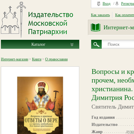
Вход
/
Регистр
Как заказать
Как оплатит
Интернет-м
Каталог
Интернет-магазин
>
Книги
>
О православии
Вопросы и кра
прочем, необ
христианина.
Димитрия Рос
Святитель Димит
Год издания
Издательство
духо
Жанр