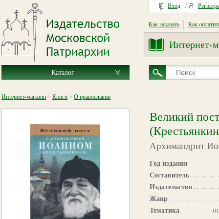
Вход
/
Регистр
Как заказать
Как оплатит
Интернет-м
Каталог
Интернет-магазин
>
Книги
>
О православии
Великий пост
(Крестьянки
Архимандрит Иоа
Год издания
Составитель
Издательство
Жанр
п
Тематика