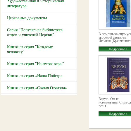
Художественная и историческая
литература
Церковные документы
Серия "Популярная библиотека
В помощь кающемуся
отцов и учителей Церкви"
творений святителя
Игнатия (Брянчанино
Книжная серия "Каждому
Подробнее >
человеку"
Книжная серия "На путях веры"
Книжная серия «Наша Победа»
Книжная серия «Святая Отчизна»
Верую. Опыт
истолкования Символ
веры
Подробнее >