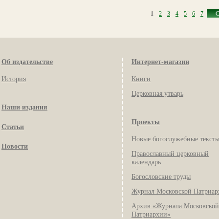
1
2
3
4
5
6
7
С
Об издательстве
Интернет-магазин
История
Книги
Церковная утварь
Наши издания
Проекты
Статьи
Новые богослужебные текст
Новости
Православный церковный
календарь
Богословские труды
Журнал Московской Патриар
Архив «Журнала Московской
Патриархии»