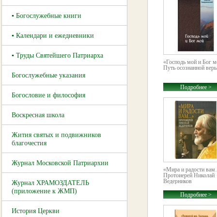
▪ Богослужебные книги
▪ Календари и ежедневники
▪ Труды Святейшего Патриарха
«Господь мой и Бог м
Путь осознанной вер
Богослужебные указания
Подробнее >
Богословие и философия
Воскресная школа
Жития святых и подвижников
благочестия
Журнал Московской Патриархии
«Мира и радости вам
Протоиерей Николай
Ведерников
Журнал ХРАМОЗДАТЕЛЬ
(приложение к ЖМП)
Подробнее >
История Церкви