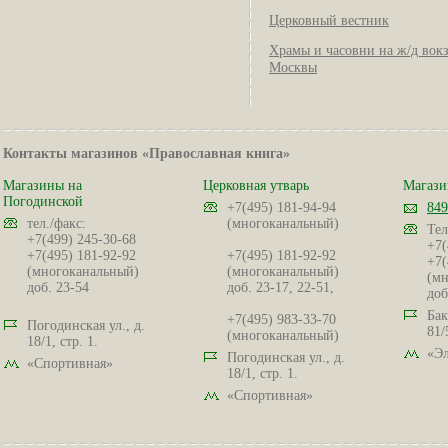
Церковный вестник
Храмы и часовни на ж/д вок
Москвы
Контакты магазинов «Православная книга»
Магазины на
Церковная утварь
Магази
Погодинской
+7(495) 181-94-94
849
тел./факс:
(многоканальный)
Тел
+7(499) 245-30-68
+7(
+7(495) 181-92-92
+7(495) 181-92-92
+7(
(многоканальный)
(многоканальный)
(мн
доб. 23-54
доб. 23-17, 22-51,
доб
Бак
+7(495) 983-33-70
Погодинская ул., д.
81/
(многоканальный)
18/1, стр. 1.
«Эл
Погодинская ул., д.
«Спортивная»
18/1, стр. 1.
«Спортивная»