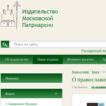
Расширенный по
Об издательстве
Наши издания
Интернет-магазин
Пр
Наши издания
>
Книги
> О 
О православи
Новинки
Сортировать:
по назван
Книги
▪ Священное Писание