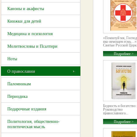
Каноны и акафисты
Книжки для детей
Медицина и психология
«Помилуй мя, Господ
яко немощен есмь…»
Святые Русской Церкв
Молитвословы и Псалтири
Подробнее >
Ноты
О православии
Паломникам
Периодика
Бедность и богатство:
Подарочные издания
Руководство
православного...
Политология, общественно-
Подробнее >
политическая мысль