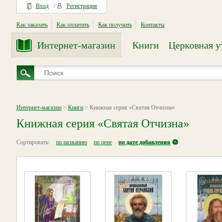
Вход
/
Регистрация
Как заказать
Как оплатить
Как получить
Контакты
Интернет-магазин
Книги
Церковная у
Интернет-магазин
>
Книги
> Книжная серия «Святая Отчизна»
Книжная серия «Святая Отчизна»
Сортировать:
по названию
по цене
по дате добавления