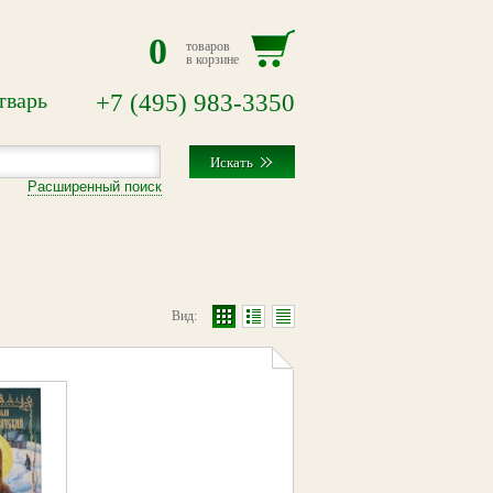
0
товаров
в корзине
тварь
+7
(495)
983-3350
Расширенный поиск
Вид: