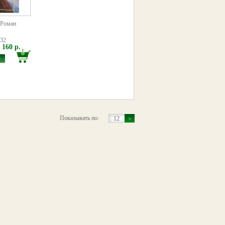
 Роман
332
160 р.
>
Показывать по:
12