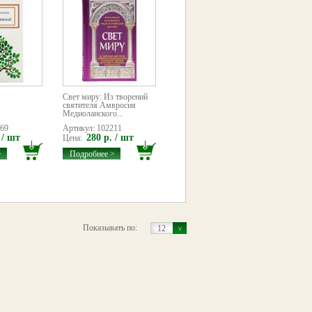
Свет миру: Из творений
святителя Амвросия
Медиоланского...
069
Артикул: 102211
 / шт
280 р. / шт
Цена:
>
Подробнее >
Показывать по:
12