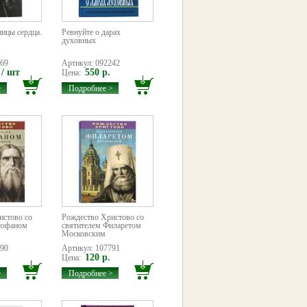
ицы сердца.
Ревнуйте о дарах
духовных
069
Артикул: 092242
 / шт
550 р.
Цена:
>
Подробнее >
истово со
Рождество Христово со
еофаном
святителем Филаретом
Московским
790
Артикул: 107791
120 р.
Цена:
>
Подробнее >