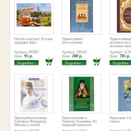
Постно и вкусно! Русские
Православное
Православны
традиции: Квас
богослужение
молитвослов 
на всякое про
Артикул: 095997
Артикул: 108103
Артикул: 113
95 р.
280 р.
785 р.
Цена:
Цена:
Цена:
Подробнее >
Подробнее >
Подробнее 
Преподобномученица
Приготовление к
Призвание: С
Елисавета Федоровна.
Таинству Покаяния. Из
стихов
Научись у святой
творений святителя...