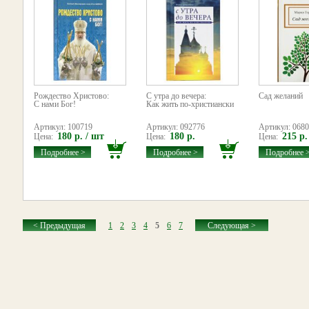
Рождество Христово:
С утра до вечера:
Сад желаний
С нами Бог!
Как жить по-христиански
Артикул: 100719
Артикул: 092776
Артикул: 068
180 р. / шт
180 р.
215 р.
Цена:
Цена:
Цена:
Подробнее >
Подробнее >
Подробнее 
< Предыдущая
1
2
3
4
5
6
7
Следующая >