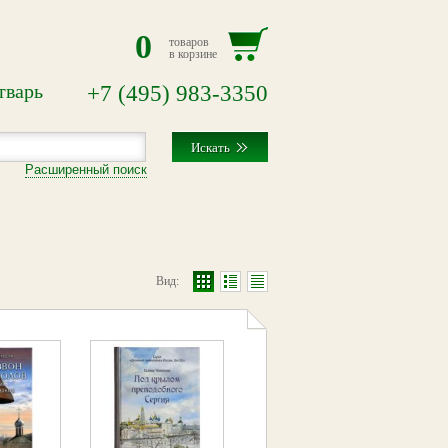
0
товаров
в корзине
тварь
+7
(495)
983-3350
Расширенный поиск
Вид: