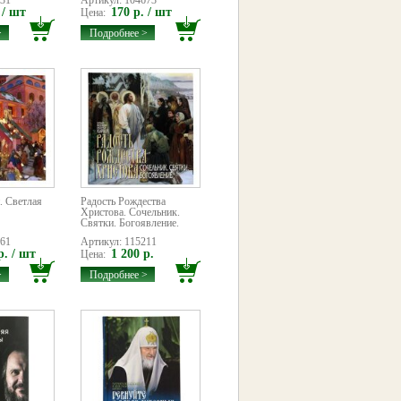
931
Артикул: 104673
 / шт
170 р. / шт
Цена:
>
Подробнее >
. Светлая
Радость Рождества
Христова. Сочельник.
Святки. Богоявление.
861
Артикул: 115211
р. / шт
1 200 р.
Цена:
>
Подробнее >