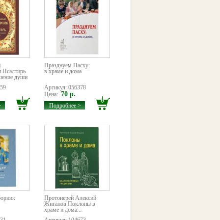
й
Празднуем Пасху:
и Псалтирь
в храме и дома
шение души
659
Артикул: 056378
70 р.
Цена:
>
Подробнее >
борник
Протоиерей Алексий
Жиганов Поклоны в
храме и дома...