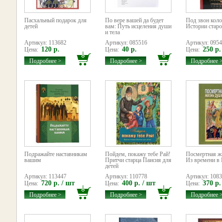
Пасхальный подарок для
По вере вашей да будет
Под звон коло
детей
вам: Путь исцеления души
Истории старо
и тела
Артикул: 113682
Артикул: 085516
Артикул: 095
120 р.
40 р.
250 р.
Цена:
Цена:
Цена:
Подробнее >
Подробнее >
Подробнее 
Подражайте наставникам
Пойдем, покажу тебе Рай!
Посмертная ж
вашим
Притчи старца Паисия для
Из времени в 
детей
Артикул: 113447
Артикул: 110778
Артикул: 108
720 р. / шт
400 р. / шт
370 р.
Цена:
Цена:
Цена:
Подробнее >
Подробнее >
Подробнее 