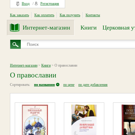
Вход
/
Регистрация
Как заказать
Как оплатить
Как получить
Контакты
Интернет-магазин
Книги
Церковная у
Интернет-магазин
>
Книги
> О православии
О православии
Сортировать:
по названию
по цене
по дате добавления