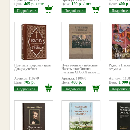
Артикул: 107199
Артикул: 113210
Артикул: 111
465 р. / шт
120 р. / шт
400 р.
Цена:
Цена:
Цена:
Подробнее >
Подробнее >
Подробнее 
Псалтирь пророка и царя
Пути земные и небесные.
Радость Пасхи
Давида учебная
Насельники Оптиной
седмица
пустыни XIX-XX веков:...
Артикул: 110979
Артикул: 110078
Артикул: 113
705 р.
400 р.
1 900 
Цена:
Цена:
Цена:
Подробнее >
Подробнее >
Подробнее 