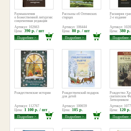
Размышления
Рассказы об Оптинских
Расширяя гран
о Божественной литургии:
старцах
2-е издание
современная редакция
Артикул: 102663
Артикул: 106444
Артикул: 102
390 р. / шт
80 р. / шт
380 р.
Цена:
Цена:
Цена:
Подробнее >
Подробнее >
Подробнее 
Рождественские истории
Рождественский подарок
Рождество Хр
для детей
святителем Ф
Затворником
Артикул: 112767
Артикул: 100659
Артикул: 107
1 100 р. / шт
105 р.
120 р.
Цена:
Цена:
Цена:
Подробнее >
Подробнее >
Подробнее 