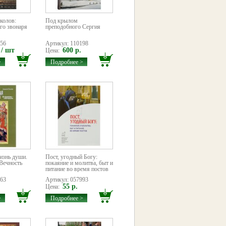
колов:
Под крылом
го звонаря
преподобного Сергия
456
Артикул: 110198
 / шт
600 р.
Цена:
>
Подробнее >
изнь души.
Пост, угодный Богу:
Вечность
покаяние и молитва, быт и
питание во время постов
363
Артикул: 057993
55 р.
Цена:
>
Подробнее >