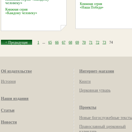
человеку»
Книжная серия
«Наша Победа
»
Книжная серия
«Каждому человеку
»
< Предыдущая
1
...
65
66
67
68
69
70
71
72
73
74
Об издательстве
Интернет-магазин
История
Книги
Церковная утварь
Наши издания
Проекты
Статьи
Новые богослужебные текст
Новости
Православный церковный
календарь