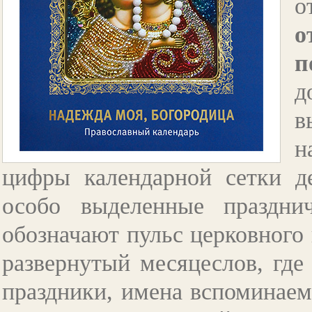
о
п
д
в
н
цифры календарной сетки д
особо выделенные праздн
обозначают пульс церковного 
развернутый месяцеслов, где
праздники, имена вспоминаем