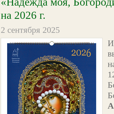
«Надежда моя, Богород
на 2026 г.
2 сентября 2025
И
в
н
1
Б
Б
А