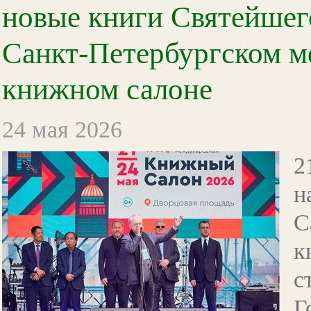
новые книги Святейшег
Санкт-Петербургском 
книжном салоне
24 мая 2026
2
н
С
к
с
Г