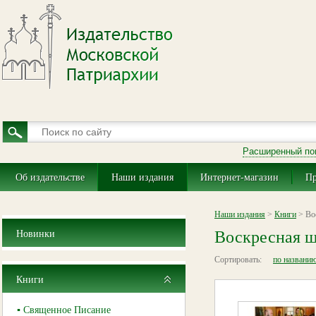
Расширенный по
Об издательстве
Наши издания
Интернет-магазин
Пр
Наши издания
>
Книги
> Во
Воскресная ш
Новинки
Сортировать:
по названи
Книги
▪ Священное Писание