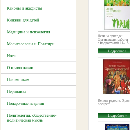
Каноны и акафисты
Книжки для детей
Медицина и психология
Дети на приходе:
Организация работы
с подростками 11–15 
Молитвословы и Псалтири
Подробнее >
Ноты
О православии
Паломникам
Периодика
Вечная радость: Хрис
Подарочные издания
воскрес!
Политология, общественно-
Подробнее >
политическая мысль