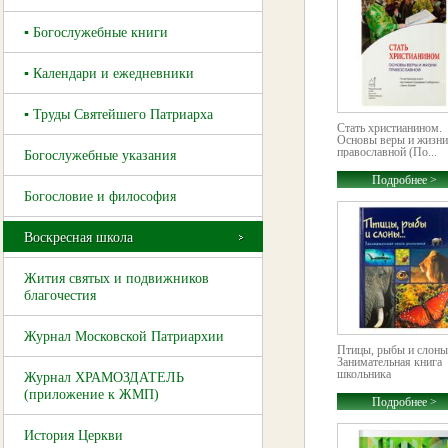
▪ Богослужебные книги
▪ Календари и ежедневники
▪ Труды Святейшего Патриарха
Стать христианином.
Основы веры и жизни
православной (По...
Богослужебные указания
Подробнее >
Богословие и философия
Воскресная школа
Жития святых и подвижников
благочестия
Журнал Московской Патриархии
Птицы, рыбы и слоны
Занимательная книга
школьника
Журнал ХРАМОЗДАТЕЛЬ
(приложение к ЖМП)
Подробнее >
История Церкви