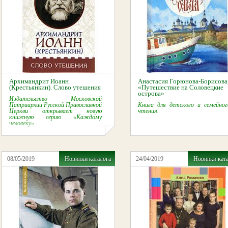
Архимандрит Иоанн
Анастасия Горюнова-Борисова
(Крестьянкин). Слово утешения
«Путешествие на Соловецкие
острова»
Издательство Московской
Патриархии Русской Православной
Книга для детского и семейног
Церкви открывает новую
чтения.
книжную серию «
Каждому
человеку».
08/05/2019
Новинки каталога
24/04/2019
Новинки кат