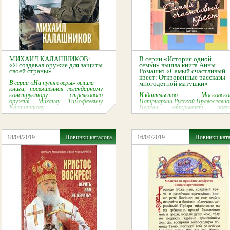
МИХАИЛ КАЛАШНИКОВ:
В серии «История одной
«Я создавал оружие для защиты
семьи» вышла книга Анны
своей страны»
Ромашко «Самый счастливый
крест: Откровенные рассказы
В серии «На путях веры» вышла
многодетной матушки»
книга, посвященная легендарному
конструктору стрелкового
Издательство Московско
оружия Михаилу Тимофеевичу
Патриархии Русской Православно
Калашникову.
Церкви открывает нову
книжную серию «
История одно
семьи»
18/04/2019
Новинки каталога
16/04/2019
Новинки кат