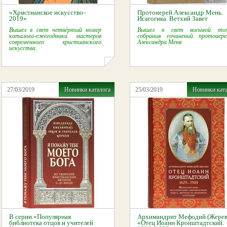
«Христианское искусство–
Протоиерей Александр Мень.
2019»
Исагогика. Ветхий Завет
Вышел в свет четвёртый номер
Вышел в свет восьмой то
каталога-ежегодника мастеров
собрания сочинений протоиере
современного христианского
Александра Меня
искусства.
27/03/2019
Новинки каталога
25/03/2019
Новинки кат
В серии «Популярная
Архимандрит Мефодий (Жерев
библиотека отцов и учителей
«Отец Иоанн Кронштадтский.