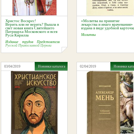
Христос Воскрес!
«Молитва на принятие
Верить или не верить? Вышла в
лекарства и инаго врачевания»
свет новая книга Cвятейшего
издана в виде удобной карточк
Патриарха Московского и всея
Молитвы
Руси Кирилла
Издание трудов Предстоятеля
Русской Православной Церкви
03/04/2019
Новинки каталога
02/04/2019
Новинки кат