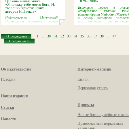
Церкви» вышла книга
1829–1908»
«Я покажу тебе моего Бога: Из
Выпущено первое в Росси
творений христианских
официальное издание книг
авторов I-III веков»
архимандрита Мефодия (Жерева)
Издательство Московской
в основу которого положен
Патриархии открывает новую
самиздатовская машинописна
книжную серию
копия перевода книги, сделанная
«Популярная библиотека отцов
в советское время.
и учителей Церкви»
< Предыдущая
1
...
30
31
32
33
34
35
36
37
38
...
47
Следующая >
Об издательстве
Интернет-магазин
История
Книги
Церковная утварь
Наши издания
Проекты
Статьи
Новые богослужебные текст
Новости
Православный церковный
календарь