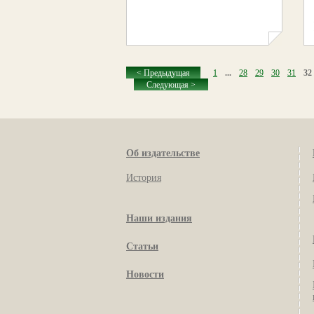
< Предыдущая
1
...
28
29
30
31
32
Следующая >
Об издательстве
История
Наши издания
Статьи
Новости