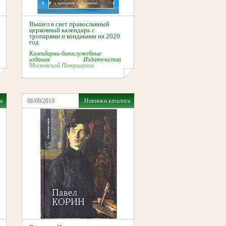
Вышел в свет православный
церковный календарь с
тропарями и кондаками на 2020
год
Календарно-богослужебные
издания Издательства
Московской Патриархии
а
06/09/2019
Новинки каталога