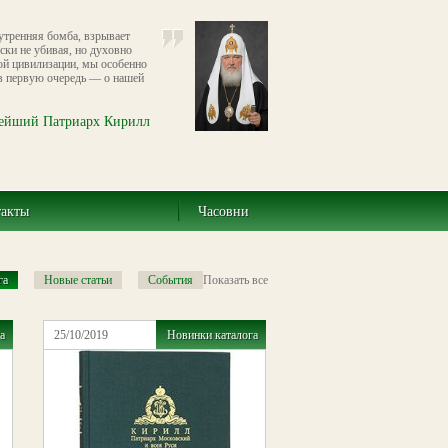
нутренняя бомба, взрывает
ски не убивая, но духовно
ой цивилизации, мы особенно
 первую очередь — о нашей
ейший Патриарх Кирилл
такты
Часовни
га
Новые статьи
События
Показать все
а
25/10/2019
Новинки каталога