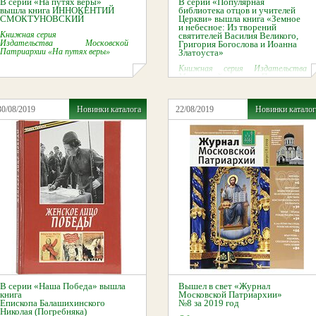
В серии «На путях веры»
В серии «Популярная
вышла книга ИННОКЕНТИЙ
библиотека отцов и учителей
СМОКТУНОВСКИЙ
Церкви» вышла книга «Земное
и небесное: Из творений
Книжная серия
святителей Василия Великого,
Издательства Московской
Григория Богослова и Иоанна
Патриархии «На путях веры»
Златоуста»
Книжная серия Издательства
Московской Патриархии
«Популярная библиотека отцов
и учителей Церкви»
30/08/2019
Новинки каталога
22/08/2019
Новинки каталог
В серии «Наша Победа» вышла
Вышел в свет «Журнал
книга
Московской Патриархии»
Епископа Балашихинского
№8 за 2019 год
Николая (Погребняка)