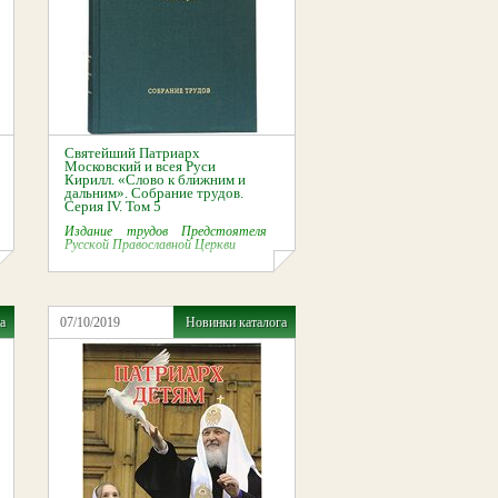
Святейший Патриарх
Московский и всея Руси
Кирилл. «Слово к ближним и
дальним». Собрание трудов.
Серия IV. Том 5
Издание трудов Предстоятеля
Русской Православной Церкви
а
07/10/2019
Новинки каталога