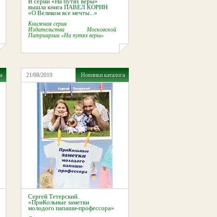
В серии «На путях веры»
вышла книга ПАВЕЛ КОРИН
«О Великом все мечты...»
Книжная серия
Издательства Московской
Патриархии «На путях веры»
а
21/08/2019
Новинки каталога
Сергей Тетерский.
«ПриКольные заметки
молодого папаши-профессора»