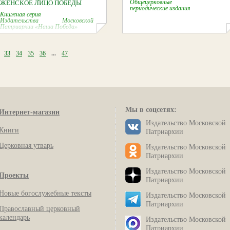
Общецерковные
ЖЕНСКОЕ ЛИЦО ПОБЕДЫ
периодические издания
Книжная серия
Издательства Московской
Патриархии «Наша Победа»
33
34
35
36
...
47
Мы в соцсетях:
Интернет-магазин
Издательство Московской
Книги
Патриархии
Церковная утварь
Издательство Московской
Патриархии
Издательство Московской
Проекты
Патриархии
Новые богослужебные тексты
Издательство Московской
Патриархии
Православный церковный
календарь
Издательство Московской
Патриархии