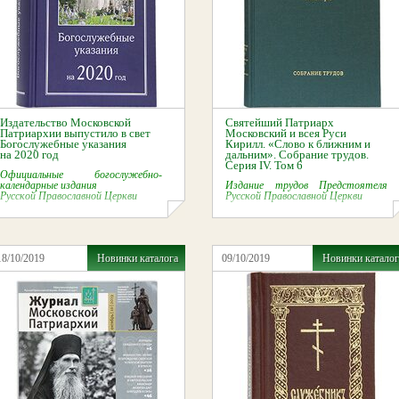
Издательство Московской
Святейший Патриарх
Патриархии выпустило в свет
Московский и всея Руси
Богослужебные указания
Кирилл. «Слово к ближним и
на 2020 год
дальним». Собрание трудов.
Серия IV. Том 6
Официальные богослужебно-
календарные издания
Издание трудов Предстоятеля
Русской Православной Церкви
Русской Православной Церкви
18/10/2019
Новинки каталога
09/10/2019
Новинки каталог