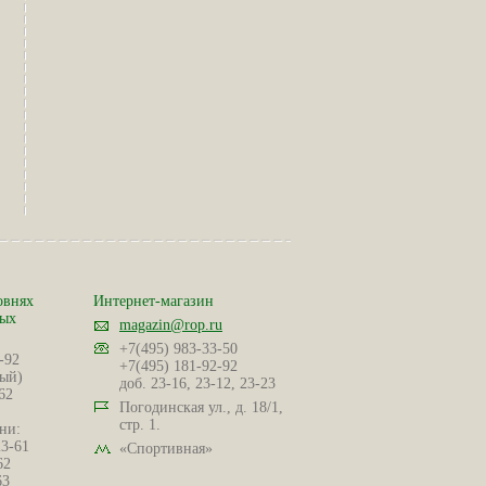
овнях
Интернет-магазин
ных
magazin@rop.ru
+7(495) 983-33-50
-92
+7(495) 181-92-92
ый)
доб. 23-16, 23-12, 23-23
62
Погодинская ул., д. 18/1,
стр. 1.
ни:
23-61
«Спортивная»
62
63