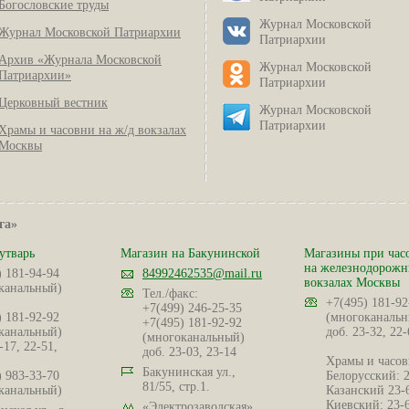
Богословские труды
Журнал Московской
Журнал Московской Патриархии
Патриархии
Архив «Журнала Московской
Журнал Московской
Патриархии»
Патриархии
Церковный вестник
Журнал Московской
Патриархии
Храмы и часовни на ж/д вокзалах
Москвы
га»
утварь
Магазин на Бакунинской
Магазины при час
на железнодорож
) 181-94-94
84992462535@mail.ru
вокзалах Москвы
канальный)
Тел./факс:
+7(495) 181-92
+7(499) 246-25-35
) 181-92-92
(многоканальн
+7(495) 181-92-92
канальный)
доб. 23-32, 22-
(многоканальный)
-17, 22-51,
доб. 23-03, 23-14
Храмы и часов
Бакунинская ул.,
) 983-33-70
Белорусский: 
81/55, стр.1.
канальный)
Казанский 23-
Киевский: 23-
«Электрозаводская»