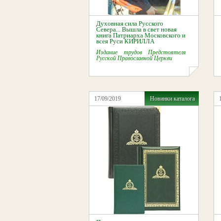
Духовная сила Русского
Севера... Вышла в свет новая
книга Патриарха Московского и
всея Руси КИРИЛЛА
Издание трудов Предстоятеля
Русской Православной Церкви
17/09/2019
Новинки каталога