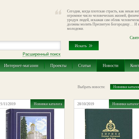
Сегодня, когда плотская страсть, как некая в
огромное число человеческих жизней, физиче
уродуя людей, искажая сам облик человеческ
должны молить Пресвятую Богородицу… И в
молодежи.
Свят
Расширенный поиск
Интернет-магазин
Проекты
Статьи
Новости
Кон
Выбрать новости:
Новинки катало
21/11/2019
Новинки каталога
28/10/2019
Новинки каталог