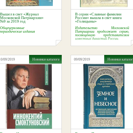
Вышел в свет «Журнал
В серии «Славные фамилии
Московской Патриархии»
России» вышла в свет книга
№9 за 2019 год
«Голицыны»
Общецерковные
Издательство Московской
периодические издания
Патриархии продолжает серию,
посвященную представителям
известных династий России.
10/09/2019
Новинки каталога
09/09/2019
Новинки каталог