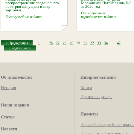
распространения вредоноснаго
Московской Патриархии» №3
поветрия выпущена в виде
за 2020 год
карточки
Общецерковные
Богослужебные издания
периодические издания
< Предыдущая
1
...
26
27
28
29
30
31
32
33
34
...
47
Следующая >
Об издательстве
Интернет-магазин
История
Книги
Церковная утварь
Наши издания
Проекты
Статьи
Новые богослужебные текст
Новости
Православный церковный