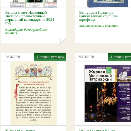
Вышел в свет Настенный
Выпущена Псалтирь,
листовой православный
напечатанная крупным
церковный календарь на 2021
шрифтом
год
Молитвословы и псалтири
Календарно-богослужебные
издания
10/04/2020
Новинки каталога
26/03/2020
Новинки кат
Молитва во время
Вышел в свет «Журнал