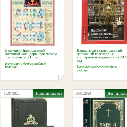
Выпущен Православный
Вышел в свет православный
листовой календарь с указанием
церковный календарь с
трапезы на 2021 год
тропарями и кондаками на 202
год
Календарно-богослужебные
издания
Календарно-богослужебные
издания
13/07/2020
Новинки каталога
30/06/2020
Новинки кат