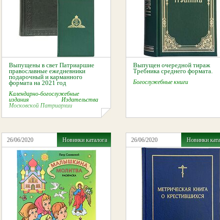
Выпущены в свет Патриаршие
Выпущен очередной тираж
православные ежедневники
Требника среднего формата.
подарочный и карманного
Богослужебные книги
формата на 2021 год
Календарно-богослужебные
издания Издательства
Московской Патриархии
26/06/2020
Новинки каталога
26/06/2020
Новинки кат