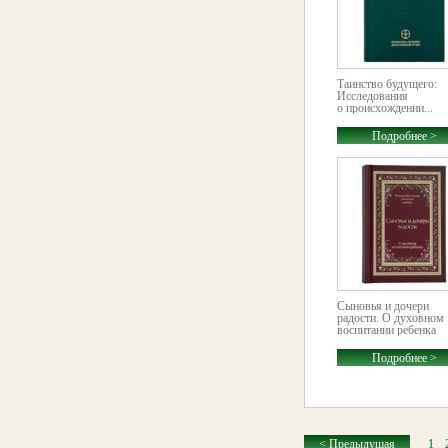
Таинство будущего:
Исследования
о происхождении...
Подробнее >
Сыновья и дочери
радости. О духовном
воспитании ребенка
Подробнее >
< Предыдущая
1