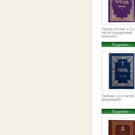
Триодь постная: в 2-х
частях (подарочный
комплект)
Подробнее >
Требник: в 2-х частях
(карманный)
Подробнее >