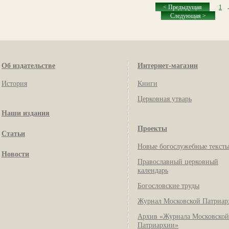
< Предыдущая
1
.
Следующая >
Об издательстве
Интернет-магазин
История
Книги
Церковная утварь
Наши издания
Проекты
Статьи
Новые богослужебные текст
Новости
Православный церковный
календарь
Богословские труды
Журнал Московской Патриар
Архив «Журнала Московской
Патриархии»