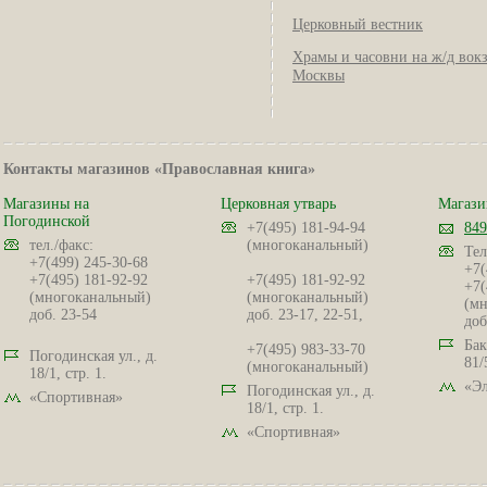
Церковный вестник
Храмы и часовни на ж/д вок
Москвы
Контакты магазинов «Православная книга»
Магазины на
Церковная утварь
Магази
Погодинской
+7(495) 181-94-94
849
тел./факс:
(многоканальный)
Тел
+7(499) 245-30-68
+7(
+7(495) 181-92-92
+7(495) 181-92-92
+7(
(многоканальный)
(многоканальный)
(мн
доб. 23-54
доб. 23-17, 22-51,
доб
Бак
+7(495) 983-33-70
Погодинская ул., д.
81/
(многоканальный)
18/1, стр. 1.
«Эл
Погодинская ул., д.
«Спортивная»
18/1, стр. 1.
«Спортивная»